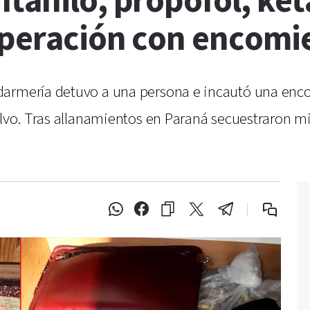
tanilo, propofol, ke
operación con encomi
darmería detuvo a una persona e incautó una enco
olvo. Tras allanamientos en Paraná secuestraron mi