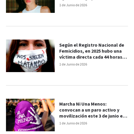
"¿Hasta cuándo?"
1 de Junio de 2026
Según el Registro Nacional de
Femicidios, en 2025 hubo una
víctima directa cada 44 horas
en Argentina
1 de Junio de 2026
Marcha Ni Una Menos:
convocan a un paro activo y
movilización este 3 de junio en
Paraná
1 de Junio de 2026