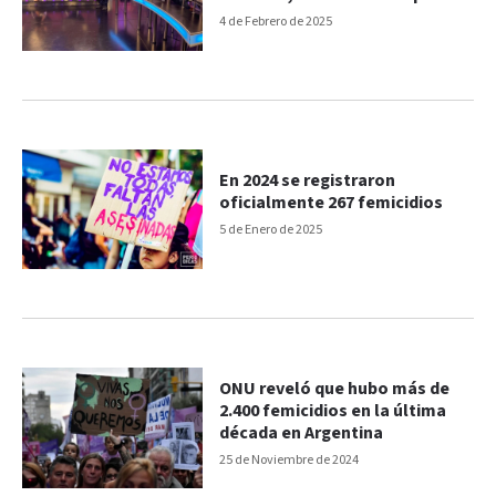
sancionarlos, sino para
4 de Febrero de 2025
prevenirlos"
En 2024 se registraron
oficialmente 267 femicidios
5 de Enero de 2025
ONU reveló que hubo más de
2.400 femicidios en la última
década en Argentina
25 de Noviembre de 2024