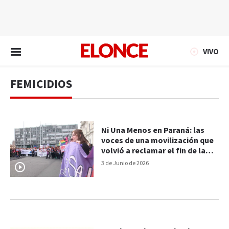
EN VIVO
VIVO
FEMICIDIOS
Ni Una Menos en Paraná: las
voces de una movilización que
volvió a reclamar el fin de la
violencia de género
3 de Junio de 2026