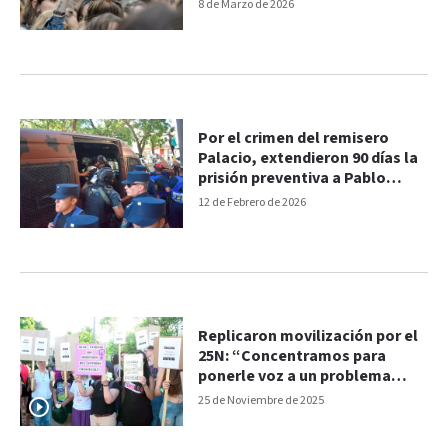
8 de Marzo de 2026
Por el crimen del remisero
Palacio, extendieron 90 días la
prisión preventiva a Pablo
Laurta
12 de Febrero de 2026
Replicaron movilización por el
25N: “Concentramos para
ponerle voz a un problema
sistémico”
25 de Noviembre de 2025