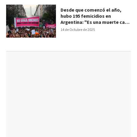
Desde que comenzó el año,
hubo 195 femicidios en
Argentina: "Es una muerte cada
35 horas"
14 de Octubre de 2025