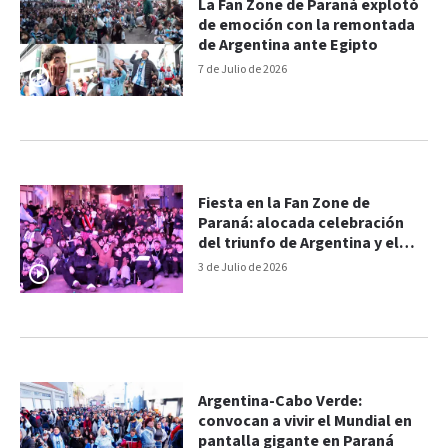
La Fan Zone de Paraná explotó
de emoción con la remontada
de Argentina ante Egipto
7 de Julio de 2026
Fiesta en la Fan Zone de
Paraná: alocada celebración
del triunfo de Argentina y el
golazo de Lisandro Martínez
3 de Julio de 2026
Argentina-Cabo Verde:
convocan a vivir el Mundial en
pantalla gigante en Paraná