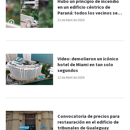
Hubo un principio de incendio
en un edificio céntrico de
Paraná: todos los vecinos se
autoevacuaron
21 de Abril de 2026
Video: demolieron un icónico
hotel de Miami en tan solo
segundos
12 de Abril de 2026
Convocatoria de precios para
restauración en el edificio de
tribunales de Gualeguay