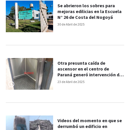
Se abrieron los sobres para
mejoras edilicias en la Escuela
N° 26 de Costa del Nogoyá
30 de Abril de 2025
Otra presunta caída de
ascensor en el centro de
Paraná generó intervención de
Bomberos
23 de Abril de 2025
Videos del momento en que se
derrumbó un edificio en