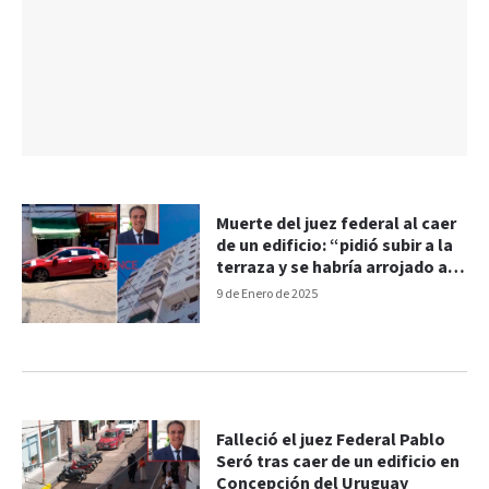
Muerte del juez federal al caer
de un edificio: “pidió subir a la
terraza y se habría arrojado al
vacío”
9 de Enero de 2025
Falleció el juez Federal Pablo
Seró tras caer de un edificio en
Concepción del Uruguay