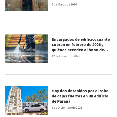
5 de Marzo de 2026
Encargados de edificio: cuánto
cobran en febrero de 2026 y
quiénes acceden al bono de
$120.000
12 de Febrero de 2026
Hay dos detenidos por el robo
de cajas fuertes en un edificio
de Paraná
6 de Diciembre de 2025