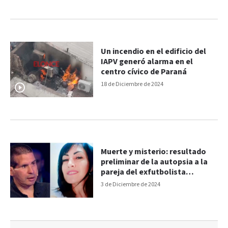
Un incendio en el edificio del
IAPV generó alarma en el
centro cívico de Paraná
18 de Diciembre de 2024
Muerte y misterio: resultado
preliminar de la autopsia a la
pareja del exfutbolista
Fernando Cáceres
3 de Diciembre de 2024