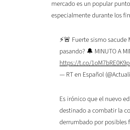
mercado es un popular punto 
especialmente durante los fi
⚡️🚨 Fuerte sismo sacude 
pasando? 🔔 MINUTO A MI
https://t.co/1oM7bRE0K9
p
— RT en Español (@Actua
Es irónico que el nuevo edi
destinado a combatir la co
derrumbado por posibles fa