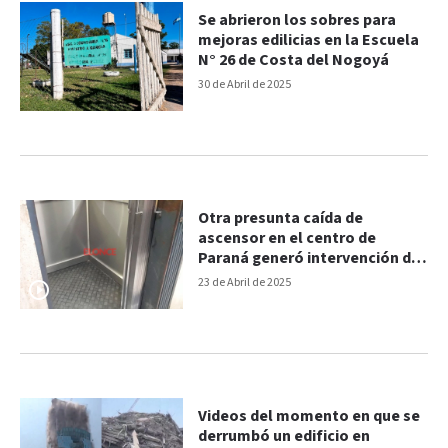
Se abrieron los sobres para
mejoras edilicias en la Escuela
N° 26 de Costa del Nogoyá
30 de Abril de 2025
Otra presunta caída de
ascensor en el centro de
Paraná generó intervención de
Bomberos
23 de Abril de 2025
Videos del momento en que se
derrumbó un edificio en