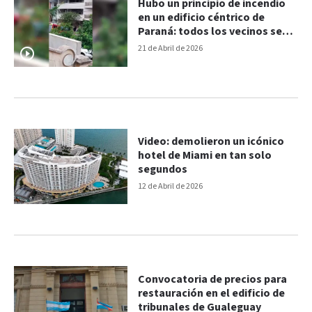
Hubo un principio de incendio
en un edificio céntrico de
Paraná: todos los vecinos se
autoevacuaron
21 de Abril de 2026
Video: demolieron un icónico
hotel de Miami en tan solo
segundos
12 de Abril de 2026
Convocatoria de precios para
restauración en el edificio de
tribunales de Gualeguay