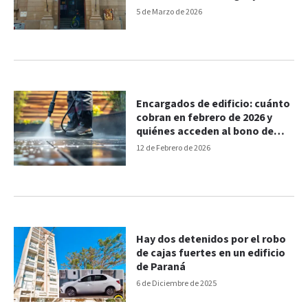
5 de Marzo de 2026
Encargados de edificio: cuánto
cobran en febrero de 2026 y
quiénes acceden al bono de
$120.000
12 de Febrero de 2026
Hay dos detenidos por el robo
de cajas fuertes en un edificio
de Paraná
6 de Diciembre de 2025