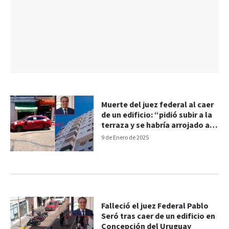
Muerte del juez federal al caer
de un edificio: “pidió subir a la
terraza y se habría arrojado al
vacío”
9 de Enero de 2025
Falleció el juez Federal Pablo
Seró tras caer de un edificio en
Concepción del Uruguay