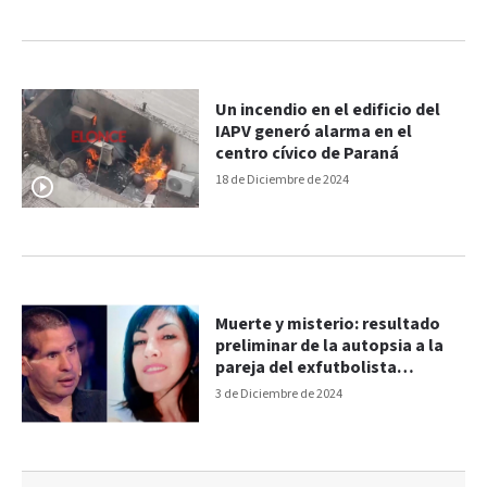
Un incendio en el edificio del
IAPV generó alarma en el
centro cívico de Paraná
18 de Diciembre de 2024
Muerte y misterio: resultado
preliminar de la autopsia a la
pareja del exfutbolista
Fernando Cáceres
3 de Diciembre de 2024