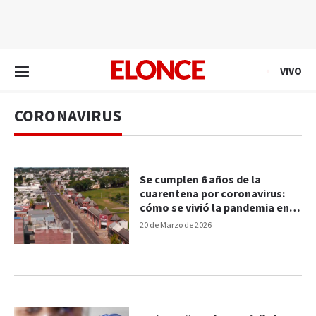
EN VIVO
VIVO
CORONAVIRUS
Se cumplen 6 años de la
cuarentena por coronavirus:
cómo se vivió la pandemia en
Paraná
20 de Marzo de 2026