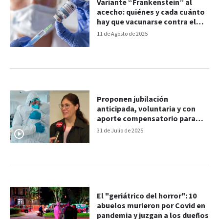
Variante “Frankenstein” al
acecho: quiénes y cada cuánto
hay que vacunarse contra el
covid
11 de Agosto de 2025
Proponen jubilación
anticipada, voluntaria y con
aporte compensatorio para
personal de salud que
31 de Julio de 2025
combatió el Covid-19
El "geriátrico del horror": 10
abuelos murieron por Covid en
pandemia y juzgan a los dueños