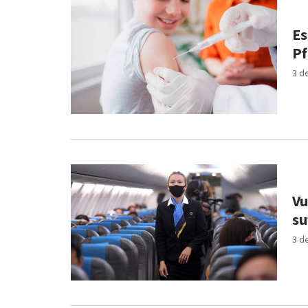
Es
Pf
3 d
Vu
su
3 d