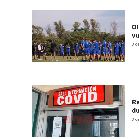
Ol
vu
3 d
Re
du
3 d