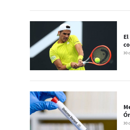
El
co
30 
Me
Óm
30 