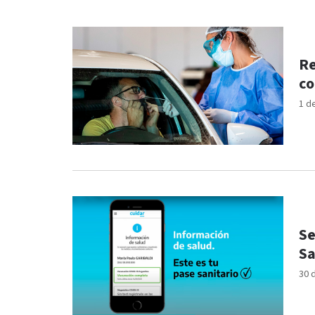
Re
co
1 d
Se
Sa
30 