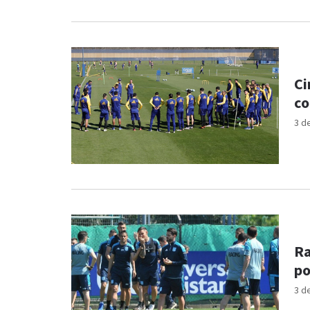
Ci
co
3 d
Ra
po
3 d