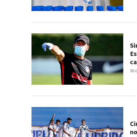
Si
Es
ca
30 
Ci
no