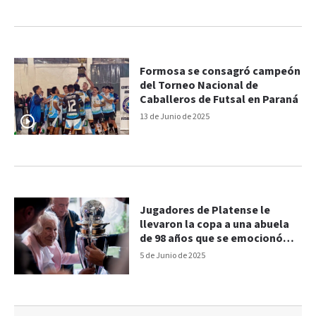
Formosa se consagró campeón
del Torneo Nacional de
Caballeros de Futsal en Paraná
13 de Junio de 2025
Jugadores de Platense le
llevaron la copa a una abuela
de 98 años que se emocionó
con el título
5 de Junio de 2025