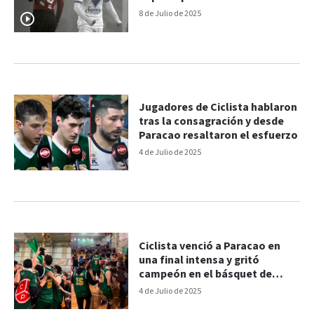
8 de Julio de 2025
Jugadores de Ciclista hablaron
tras la consagración y desde
Paracao resaltaron el esfuerzo
4 de Julio de 2025
Ciclista venció a Paracao en
una final intensa y gritó
campeón en el básquet de
Paraná
4 de Julio de 2025