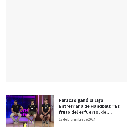
Paracao ganó la Liga
Entrerriana de Handball: “Es
fruto del esfuerzo, del
compromiso y el trabajo”
18 de Diciembre de 2024