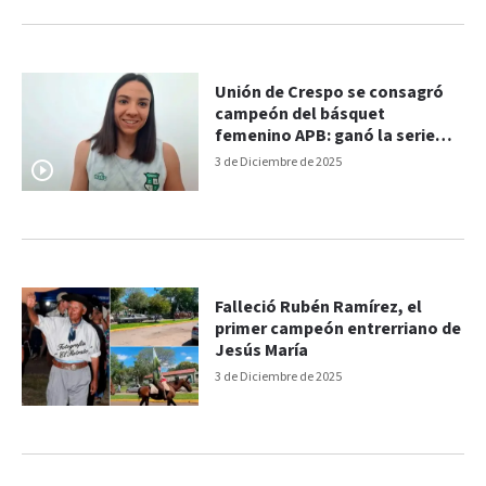
Unión de Crespo se consagró
campeón del básquet
femenino APB: ganó la serie
con una actuación estelar de
3 de Diciembre de 2025
Sofía Wolf
Falleció Rubén Ramírez, el
primer campeón entrerriano de
Jesús María
3 de Diciembre de 2025