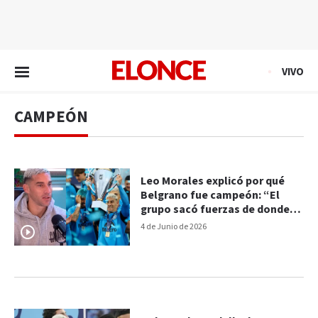
EN VIVO
VIVO
CAMPEÓN
Leo Morales explicó por qué
Belgrano fue campeón: “El
grupo sacó fuerzas de donde
no las tenía”
4 de Junio de 2026