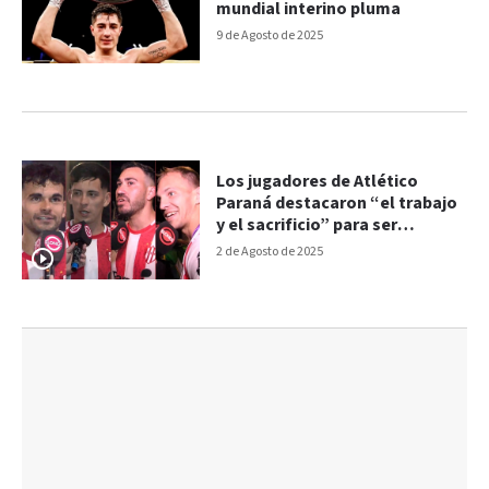
mundial interino pluma
9 de Agosto de 2025
Los jugadores de Atlético
Paraná destacaron “el trabajo
y el sacrificio” para ser
campeones
2 de Agosto de 2025