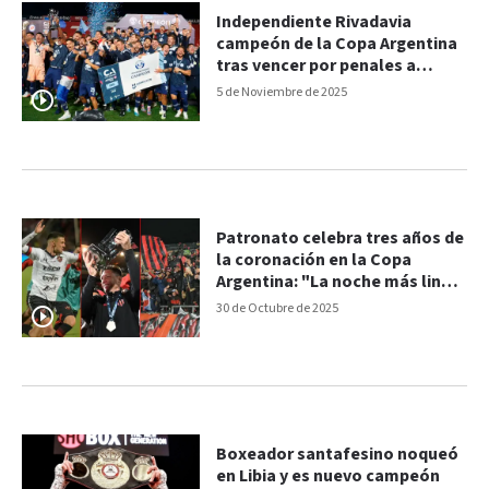
Independiente Rivadavia
campeón de la Copa Argentina
tras vencer por penales a
Argentinos Juniors
5 de Noviembre de 2025
Patronato celebra tres años de
la coronación en la Copa
Argentina: "La noche más linda
de nuestra historia"
30 de Octubre de 2025
Boxeador santafesino noqueó
en Libia y es nuevo campeón