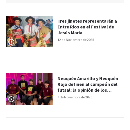
Tres jinetes representarán a
Entre Ríos en el Festival de
Jesús María
12 de Noviembre de 2025
Neuquén Amarillo y Neuquén
Rojo definen al campeón del
futsal: la opinión de los
jugadores
7 de Noviembre de 2025