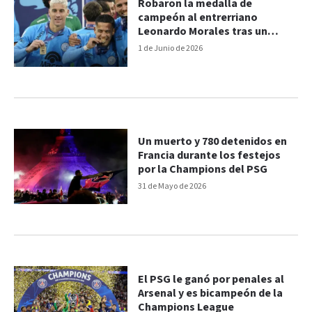
Robaron la medalla de
campeón al entrerriano
Leonardo Morales tras un
asalto en su casa
1 de Junio de 2026
Un muerto y 780 detenidos en
Francia durante los festejos
por la Champions del PSG
31 de Mayo de 2026
El PSG le ganó por penales al
Arsenal y es bicampeón de la
Champions League