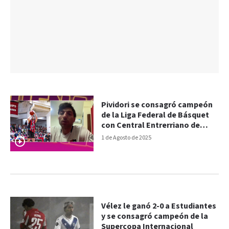
Pividori se consagró campeón
de la Liga Federal de Básquet
con Central Entrerriano de
Gualeguaychú
1 de Agosto de 2025
Vélez le ganó 2-0 a Estudiantes
y se consagró campeón de la
Supercopa Internacional