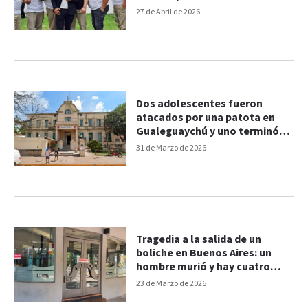
un boliche
27 de Abril de 2026
Dos adolescentes fueron
atacados por una patota en
Gualeguaychú y uno terminó
hospitalizado
31 de Marzo de 2026
Tragedia a la salida de un
boliche en Buenos Aires: un
hombre murió y hay cuatro
seguridad detenidos
23 de Marzo de 2026