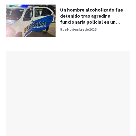
Un hombre alcoholizado fue
detenido tras agredir a
funcionaria policial en un
boliche
8 de Noviembre de 2025