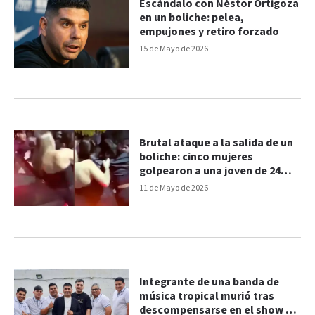
Escándalo con Néstor Ortigoza
en un boliche: pelea,
empujones y retiro forzado
15 de Mayo de 2026
Brutal ataque a la salida de un
boliche: cinco mujeres
golpearon a una joven de 24
años
11 de Mayo de 2026
Integrante de una banda de
música tropical murió tras
descompensarse en el show en