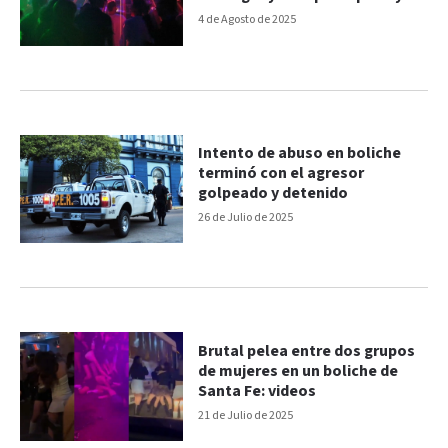
otros detalles
4 de Agosto de 2025
Intento de abuso en boliche
terminó con el agresor
golpeado y detenido
26 de Julio de 2025
Brutal pelea entre dos grupos
de mujeres en un boliche de
Santa Fe: videos
21 de Julio de 2025