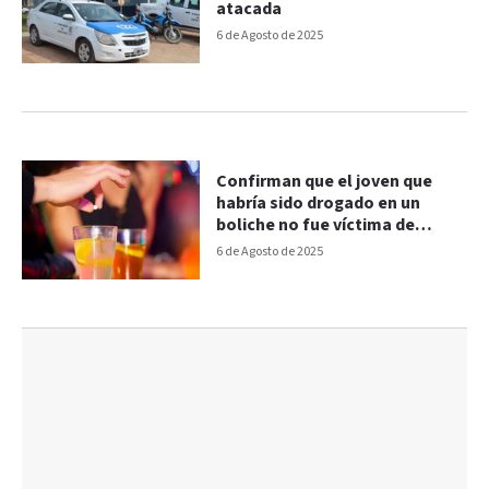
atacada
6 de Agosto de 2025
Confirman que el joven que
habría sido drogado en un
boliche no fue víctima de
violación
6 de Agosto de 2025