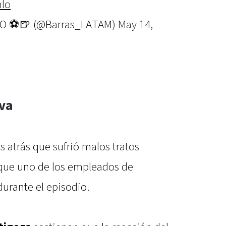
mlo
DO ⚽🍺 (@Barras_LATAM)
May 14,
iva
s atrás que sufrió malos tratos
 que uno de los empleados de
durante el episodio.