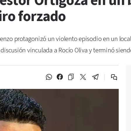
stor Ortigoza en un b
iro forzado
orenzo protagonizó un violento episodio en un local
discusión vinculada a Rocío Oliva y terminó siendo