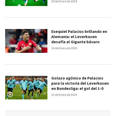
del 3-2
20 de Enero de 2024
Exequiel Palacios brillando en
Alemania: el Leverkusen
desafía al Gigante bávaro
14 de Enero de 2024
Golazo agónico de Palacios
para la victoria del Leverkusen
en Bundesliga: el gol del 1-0
13 de Enero de 2024