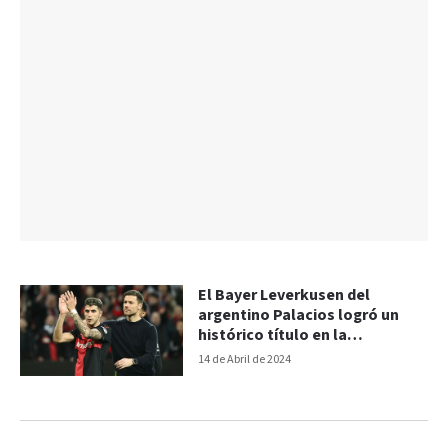
El Bayer Leverkusen del
argentino Palacios logró un
histórico título en la
Bundesliga
14 de Abril de 2024