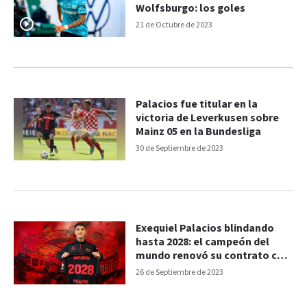
Wolfsburgo: los goles
21 de Octubre de 2023
Palacios fue titular en la
victoria de Leverkusen sobre
Mainz 05 en la Bundesliga
30 de Septiembre de 2023
Exequiel Palacios blindando
hasta 2028: el campeón del
mundo renovó su contrato con
el club alemán
26 de Septiembre de 2023