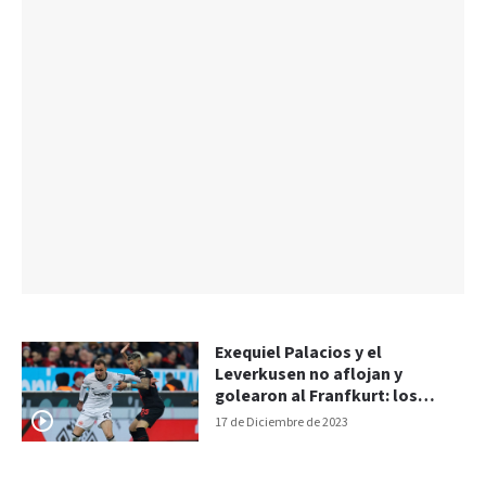
Exequiel Palacios y el
Leverkusen no aflojan y
golearon al Franfkurt: los
goles del 3-0
17 de Diciembre de 2023