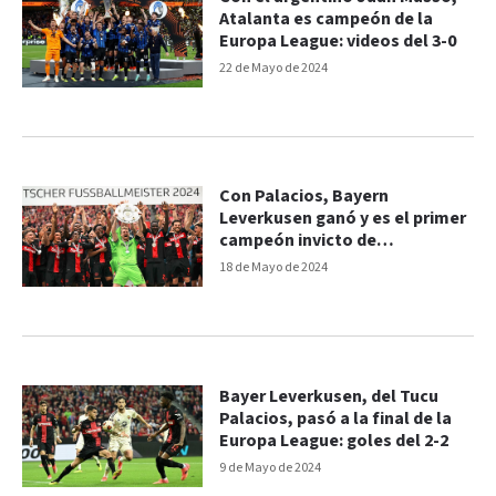
Atalanta es campeón de la
Europa League: videos del 3-0
22 de Mayo de 2024
Con Palacios, Bayern
Leverkusen ganó y es el primer
campeón invicto de
Bundesliga: goles del 2-1
18 de Mayo de 2024
Bayer Leverkusen, del Tucu
Palacios, pasó a la final de la
Europa League: goles del 2-2
9 de Mayo de 2024