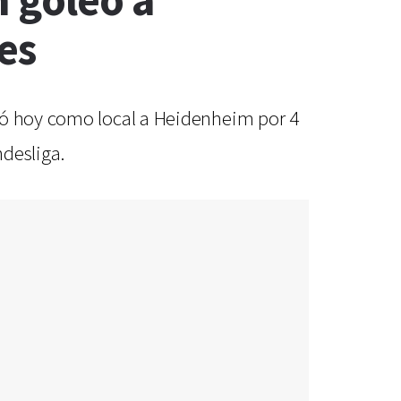
n goleó a
es
ció hoy como local a Heidenheim por 4
desliga.