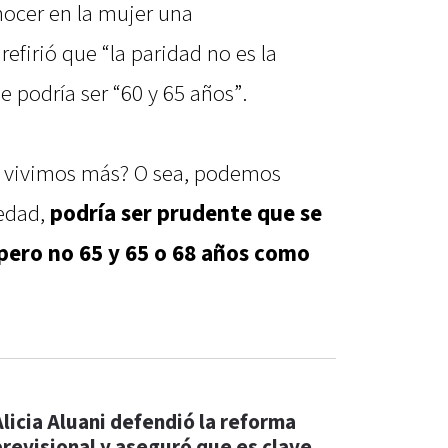
ocer en la mujer una
firió que “la paridad no es la
 podría ser “60 y 65 años”.
s vivimos más? O sea, podemos
 edad,
podría ser prudente que se
pero no 65 y 65 o 68 años como
Alicia Aluani defendió la reforma
previsional y aseguró que es clave