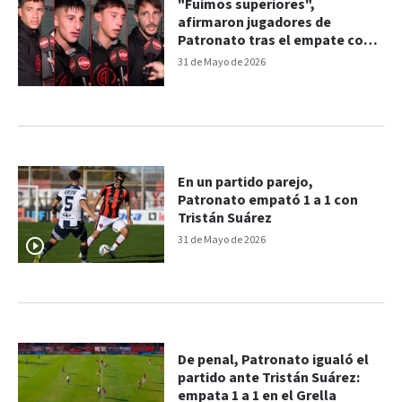
"Fuimos superiores",
afirmaron jugadores de
Patronato tras el empate con
Tristán Suárez
31 de Mayo de 2026
En un partido parejo,
Patronato empató 1 a 1 con
Tristán Suárez
31 de Mayo de 2026
De penal, Patronato igualó el
partido ante Tristán Suárez:
empata 1 a 1 en el Grella