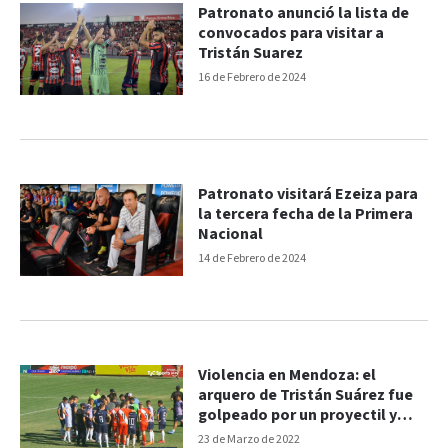
Patronato anunció la lista de
convocados para visitar a
Tristán Suarez
16 de Febrero de 2024
Patronato visitará Ezeiza para
la tercera fecha de la Primera
Nacional
14 de Febrero de 2024
Violencia en Mendoza: el
arquero de Tristán Suárez fue
golpeado por un proyectil y
suspendieron el partido
23 de Marzo de 2022