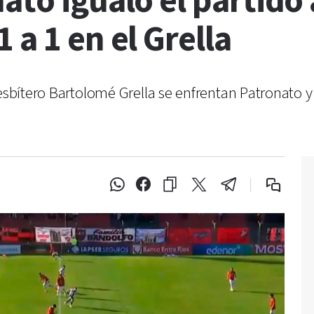
ato igualó el partido 
 a 1 en el Grella
resbítero Bartolomé Grella se enfrentan Patronato 