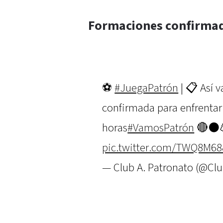
Formaciones confirma
⚽️
#JuegaPatrón
| 📋 Así 
confirmada para enfrentar 
horas
#VamosPatrón
🔴⚫️
pic.twitter.com/TWQ8M6
— Club A. Patronato (@Cl