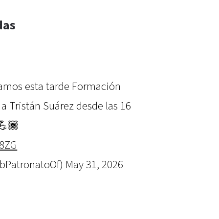
das
vamos esta tarde Formación
a Tristán Suárez desde las 16
💪🏾
88ZG
ubPatronatoOf)
May 31, 2026