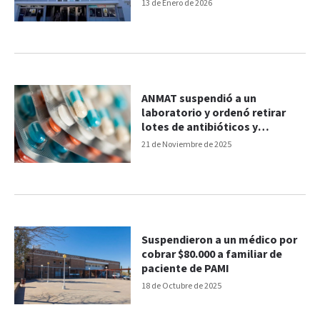
13 de Enero de 2026
ANMAT suspendió a un
laboratorio y ordenó retirar
lotes de antibióticos y
antiinflamatorios
21 de Noviembre de 2025
Suspendieron a un médico por
cobrar $80.000 a familiar de
paciente de PAMI
18 de Octubre de 2025