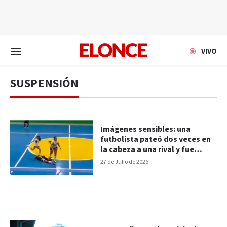
EN VIVO
VIVO
SUSPENSIÓN
Imágenes sensibles: una
futbolista pateó dos veces en
la cabeza a una rival y fue
suspendida por cinco años en
27 de Julio de 2026
Brasil