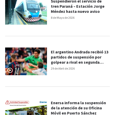
Suspendieron el servicio de
tren Paraná – Estación Jorge
Méndez hasta nuevo aviso
8 de Mayo de 2026
El argentino Andrada recibió 13
partidos de suspensión por
golpear a rival en segunda
división de España
29 de Abril de 2026
Enersa informa la suspensión
de la atención de su Oficina
Móvil en Puerto Sánchez