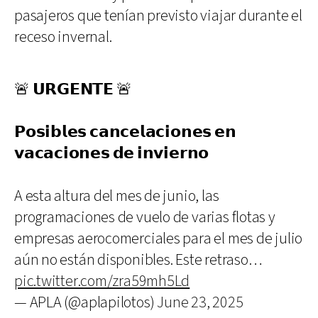
pasajeros que tenían previsto viajar durante el
receso invernal.
🚨 𝗨𝗥𝗚𝗘𝗡𝗧𝗘 🚨
𝗣𝗼𝘀𝗶𝗯𝗹𝗲𝘀 𝗰𝗮𝗻𝗰𝗲𝗹𝗮𝗰𝗶𝗼𝗻𝗲𝘀 𝗲𝗻
𝘃𝗮𝗰𝗮𝗰𝗶𝗼𝗻𝗲𝘀 𝗱𝗲 𝗶𝗻𝘃𝗶𝗲𝗿𝗻𝗼
A esta altura del mes de junio, las
programaciones de vuelo de varias flotas y
empresas aerocomerciales para el mes de julio
aún no están disponibles. Este retraso…
pic.twitter.com/zra59mh5Ld
— APLA (@aplapilotos)
June 23, 2025