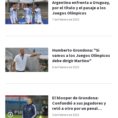
Argentina enfrenta a Uruguay,
por el título y el pasaje a los
Juegos Olímpicos
7 de Febrero de 2015
Humberto Grondona: "Si
vamos a los Juegos Olímpicos
debe dirigir Martino"
6 de Febrero de 2015
El blooper de Grondona:
Confundió a sus jugadores y
retó a otro por un penal
fallado
5 de Febrero de 2015