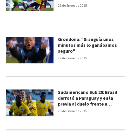
29 de Enero de 2015
Grondona: "Si seguía unos
minutos más lo ganábamos
seguro"
29 de Enero de 2015
Sudamericano Sub 20: Brasil
derrotó a Paraguay y en la
previa al duelo frente a
Argentina
29 de Enero de 2015