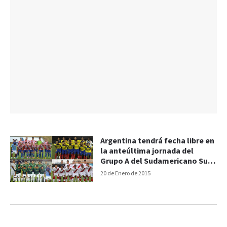
Argentina tendrá fecha libre en
la anteúltima jornada del
Grupo A del Sudamericano Sub
20
20 de Enero de 2015