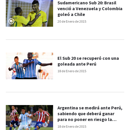
Sudamericano Sub 20: Brasil
venció a Venezuela y Colombia
goleó a Chile
20 de Enero de 2015
El Sub 20 se recuperó con una
goleada ante Perú
18 de Enero de 2015
Argentina se medirá ante Perú,
sabiendo que deberá ganar
para no poner en riesgo la
clasificación
18 de Enero de 2015