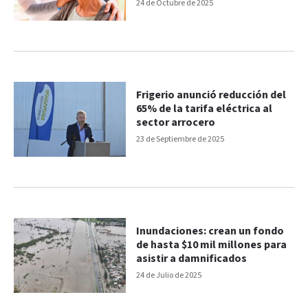
requisitos y montos
24 de Octubre de 2025
Frigerio anunció reducción del
65% de la tarifa eléctrica al
sector arrocero
23 de Septiembre de 2025
Inundaciones: crean un fondo
de hasta $10 mil millones para
asistir a damnificados
24 de Julio de 2025