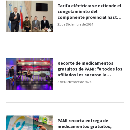
Tarifa eléctrica: se extiende el
congelamiento del
componente provincial hasta
abril
21 de Diciembre de 2024
Recorte de medicamentos
gratuitos de PAMI: "A todos los
afiliados les sacaron la
medicación sin cargo y deben
5 de Diciembre de 2024
hacer el trámite"
PAMI recorta entrega de
medicamentos gratuitos,