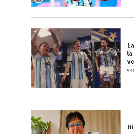
La
la
ve
8 d
Hi