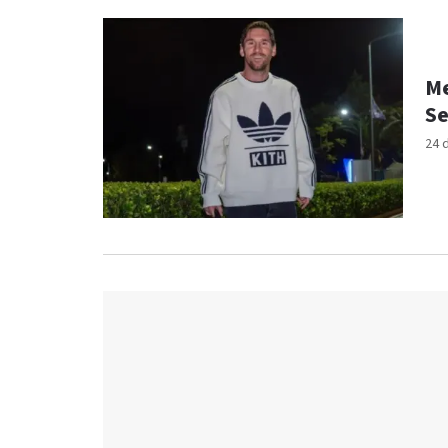
Me
Se
24 