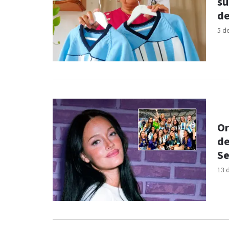
su
de
5 d
Or
de
Se
13 