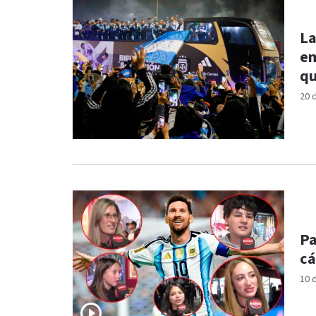
La
em
qu
20 
Pa
cá
10 