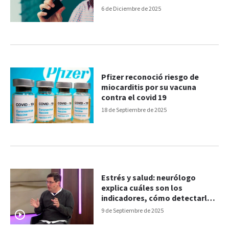
6 de Diciembre de 2025
Pfizer reconoció riesgo de
miocarditis por su vacuna
contra el covid 19
18 de Septiembre de 2025
Estrés y salud: neurólogo
explica cuáles son los
indicadores, cómo detectarlo y
tratarlo
9 de Septiembre de 2025