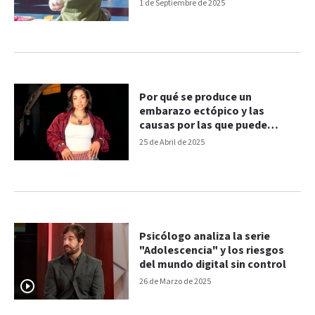
1 de Septiembre de 2025
Por qué se produce un
embarazo ectópico y las
causas por las que puede
repetirse, como en María
25 de Abril de 2025
Becerra
Psicólogo analiza la serie
"Adolescencia" y los riesgos
del mundo digital sin control
26 de Marzo de 2025