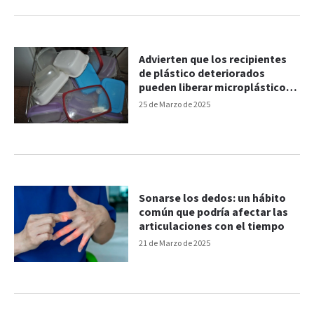
Advierten que los recipientes
de plástico deteriorados
pueden liberar microplásticos
en los alimentos
25 de Marzo de 2025
Sonarse los dedos: un hábito
común que podría afectar las
articulaciones con el tiempo
21 de Marzo de 2025