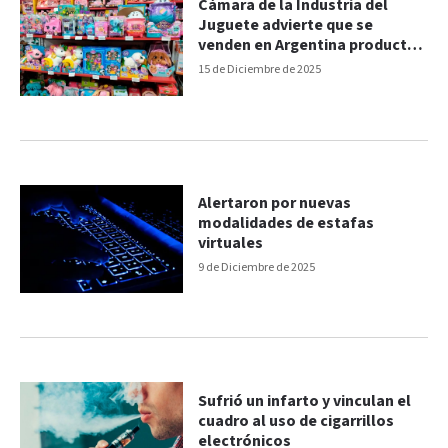
Cámara de la Industria del
Juguete advierte que se
venden en Argentina productos
que fueron prohibidos en EE.UU
15 de Diciembre de 2025
Alertaron por nuevas
modalidades de estafas
virtuales
9 de Diciembre de 2025
Sufrió un infarto y vinculan el
cuadro al uso de cigarrillos
electrónicos