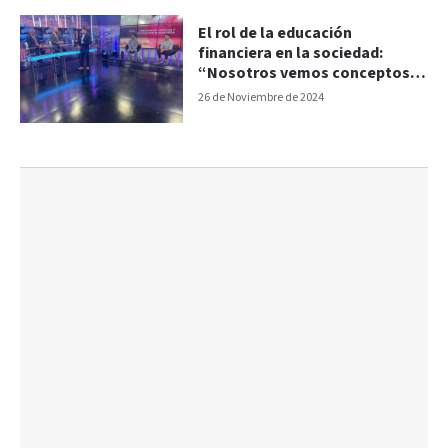
El rol de la educación
financiera en la sociedad:
“Nosotros vemos conceptos
básicos que permiten el orden
26 de Noviembre de 2024
en la vida”, afirmó especialista