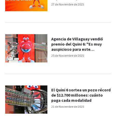
27 de Noviembre de 2025
Agencia de Villaguay vendió
premio del Quini 6: "Es muy
auspicioso para este
momento"
25 de Noviembre de 2025
El Quini 6 sortea un pozo récord
de $12.700 millones: cuánto
paga cada modalidad
21 de Noviembre de 2025