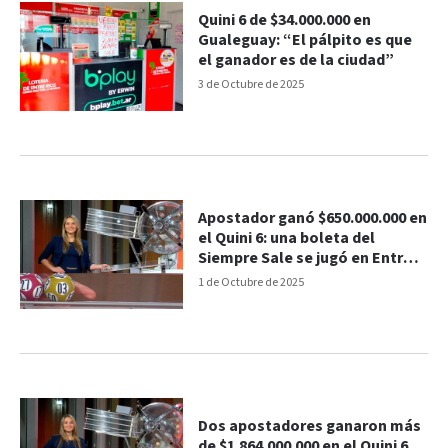
Quini 6 de $34.000.000 en
Gualeguay: “El pálpito es que
el ganador es de la ciudad”
3 de Octubre de 2025
Apostador ganó $650.000.000 en
el Quini 6: una boleta del
Siempre Sale se jugó en Entre
Ríos
1 de Octubre de 2025
Dos apostadores ganaron más
de $1.864.000.000 en el Quini 6