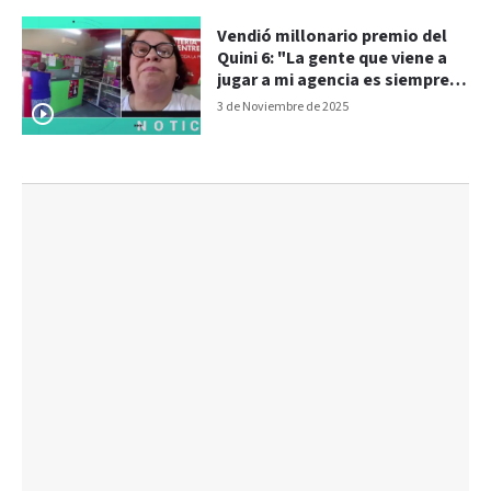
Vendió millonario premio del
Quini 6: "La gente que viene a
jugar a mi agencia es siempre el
laburante"
3 de Noviembre de 2025