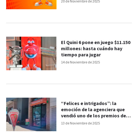
boletas ganadoras
20 de Noviembre de 2025
El Quini 6 pone en juego $11.150
millones: hasta cuándo hay
tiempo para jugar
14 de Noviembre de 2025
“Felices e intrigados”: la
emoción de la agenciera que
vendió uno de los premios del
Quini 6
13 de Noviembre de 2025