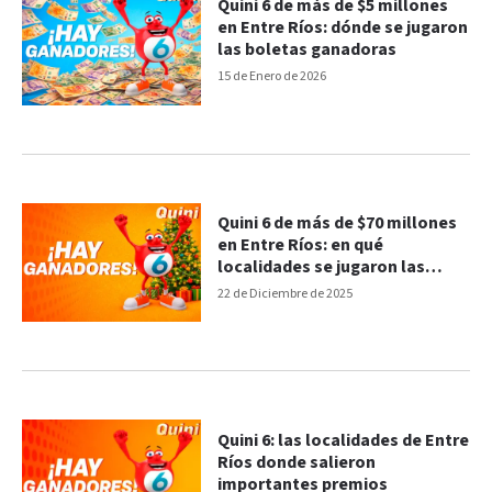
Quini 6 de más de $5 millones
en Entre Ríos: dónde se jugaron
las boletas ganadoras
15 de Enero de 2026
Quini 6 de más de $70 millones
en Entre Ríos: en qué
localidades se jugaron las
boletas ganadoras
22 de Diciembre de 2025
Quini 6: las localidades de Entre
Ríos donde salieron
importantes premios