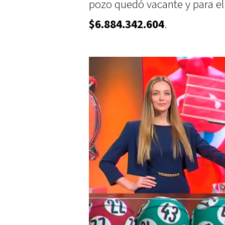
pozo quedó vacante y para el
$6.884.342.604
.