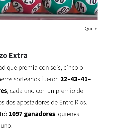
Quini 6
ozo Extra
ad que premia con seis, cinco o
meros sorteados fueron
22–43–41–
res
, cada uno con un premio de
 los dos apostadores de Entre Ríos.
tró
1097 ganadores
, quienes
 uno.