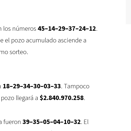
on los números
45–14–29–37–24–12
.
ue el pozo acumulado asciende a
imo sorteo.
n
18–29–34–30–03–33
. Tampoco
 pozo llegará a
$2.840.970.258
.
a fueron
39–35–05–04–10–32
. El