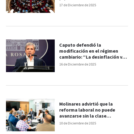
17 de Diciembre de 2025
Caputo defendió la
modificación en el régimen
cambiario: “La desinflación va
a continuar”
16 de Diciembre de 2025
Molinares advirtió que la
reforma laboral no puede
avanzarse sin la clase
trabajadora
10 de Diciembre de 2025