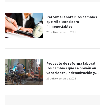
Reforma laboral: los cambios
que Milei considera
“innegociables”
25 de Noviembre de 2025
Proyecto de reforma laboral:
los cambios que se prevén en
vacaciones, indemnización y
licencias por enfermedad
22 de Noviembre de 2025