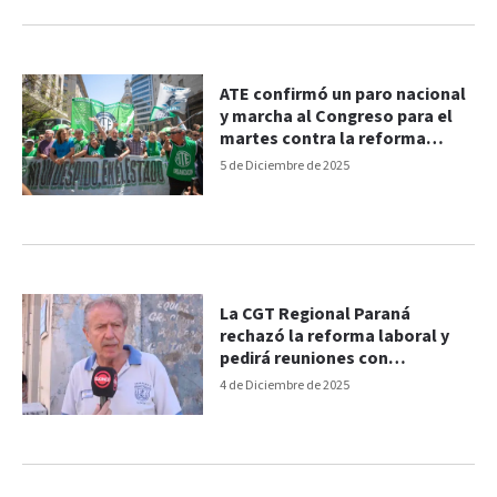
ATE confirmó un paro nacional
y marcha al Congreso para el
martes contra la reforma
laboral
5 de Diciembre de 2025
La CGT Regional Paraná
rechazó la reforma laboral y
pedirá reuniones con
legisladores
4 de Diciembre de 2025