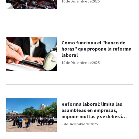
presupuesto
10 de Diciembre de 2025
Cómo funciona el "banco de
horas" que propone la reforma
laboral
10 de Diciembre de 2025
Reforma laboral: limita las
asambleas en empresas,
impone multas y se deberá
pedir autorización
9 de Diciembre de 2025