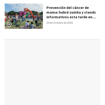
Prevención del cáncer de
mama: habrá zumba y stands
informativos esta tarde en
Plaza Mujeres Entrerrianas
20 de Octubre de 2025