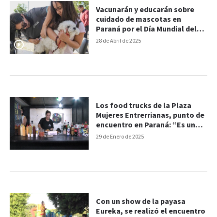
Vacunarán y educarán sobre
cuidado de mascotas en
Paraná por el Día Mundial del
Animal
28 de Abril de 2025
Los food trucks de la Plaza
Mujeres Entrerrianas, punto de
encuentro en Paraná: “Es un
espacio muy lindo”
29 de Enero de 2025
Con un show de la payasa
Eureka, se realizó el encuentro