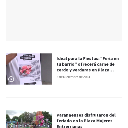
Ideal para la Fiestas: "Feria en
tu barrio" ofrecerá carne de
cerdo y verduras en Plaza
Mujeres Entrerrianas
6 de Diciembre de 2024
Paranaenses disfrutaron del
feriado en la Plaza Mujeres
Entrerrianas