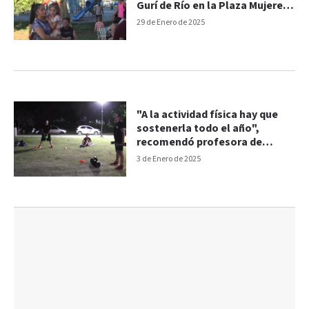
Gurí de Río en la Plaza Mujeres
Entrerrianas
29 de Enero de 2025
"A la actividad física hay que
sostenerla todo el año",
recomendó profesora de
Educación Física
3 de Enero de 2025