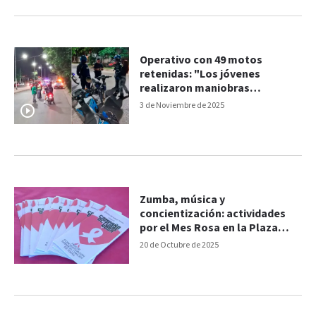
Operativo con 49 motos
retenidas: "Los jóvenes
realizaron maniobras
peligrosas"
3 de Noviembre de 2025
Zumba, música y
concientización: actividades
por el Mes Rosa en la Plaza
Mujeres Entrerrianas
20 de Octubre de 2025