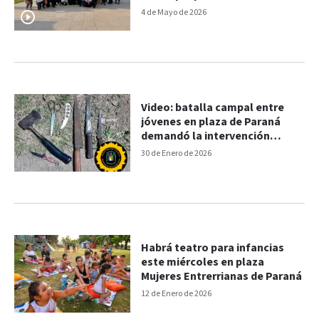
4 de Mayo de 2026
Video: batalla campal entre
jóvenes en plaza de Paraná
demandó la intervención
policial
30 de Enero de 2026
Habrá teatro para infancias
este miércoles en plaza
Mujeres Entrerrianas de Paraná
12 de Enero de 2026