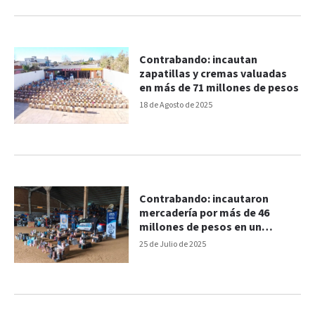
Contrabando: incautan
zapatillas y cremas valuadas
en más de 71 millones de pesos
18 de Agosto de 2025
Contrabando: incautaron
mercadería por más de 46
millones de pesos en un
colectivo
25 de Julio de 2025