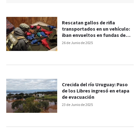
Rescatan gallos de riña
transportados en un vehículo:
iban envueltos en fundas de
tela
26 de Junio de 2025
Crecida del río Uruguay: Paso
de los Libres ingresó en etapa
de evacuación
23 de Junio de 2025