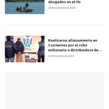
ahogados en el río
28 de Octubre de 2024
Realizaron allanamiento en
Corrientes por el robo
millonario a distribuidora de
Chajarí
3 de Octubre de 2024