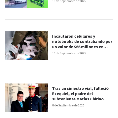
18 de Septiembre de 2025
Incautaron celulares y
notebooks de contrabando por
un valor de $66 millones en
Ruta 14
10 de Septiembre de 2025
Tras un siniestro vial, falleció
Ezequiel, el padre del
subteniente Matías Chirino
8 de Septiembre de 2025