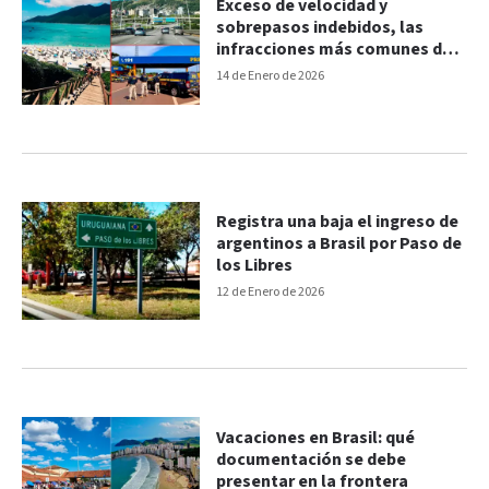
Exceso de velocidad y
sobrepasos indebidos, las
infracciones más comunes de
argentinos en rutas de Brasil
14 de Enero de 2026
Registra una baja el ingreso de
argentinos a Brasil por Paso de
los Libres
12 de Enero de 2026
Vacaciones en Brasil: qué
documentación se debe
presentar en la frontera