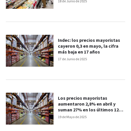
durante abril
18 de Junio de 2025
Indec: los precios mayoristas
cayeron 0,3 en mayo, la cifra
más baja en 17 años
17 de Junio de 2025
Los precios mayoristas
aumentaron 2,8% en abril y
suman 27% en los últimos 12
meses
19 de Mayo de 2025