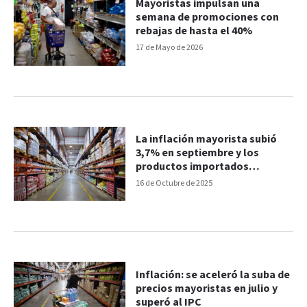
Mayoristas impulsan una
semana de promociones con
rebajas de hasta el 40%
17 de Mayo de 2026
La inflación mayorista subió
3,7% en septiembre y los
productos importados
treparon 9%
16 de Octubre de 2025
Inflación: se aceleró la suba de
precios mayoristas en julio y
superó al IPC