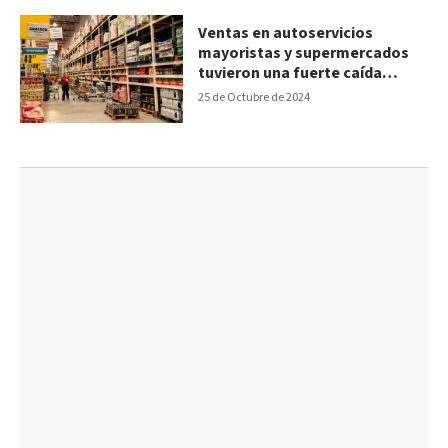
Ventas en autoservicios
mayoristas y supermercados
tuvieron una fuerte caída
interanual
25 de Octubre de 2024