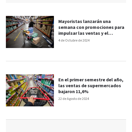
Mayoristas lanzarán una
semana con promociones para
impulsar las ventas y el
consumo
4 de Octubre de 2024
En el primer semestre del año,
las ventas de supermercados
bajaron 11,6%
22 de Agosto de 2024