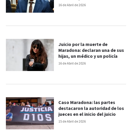
que pasó”
16 de Abril de 2026
Juicio por la muerte de
Maradona: declaran una de sus
hijas, un médico y un policía
16 de Abril de 2026
Caso Maradona: las partes
destacaron la autoridad de los
jueces en el inicio del juicio
15 de Abril de 2026