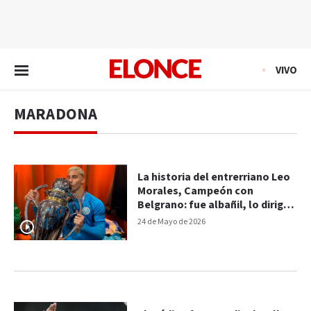
EN VIVO
VIVO
MARADONA
La historia del entrerriano Leo
Morales, Campeón con
Belgrano: fue albañil, lo dirigió
Maradona y es fanático de
24 de Mayo de 2026
River