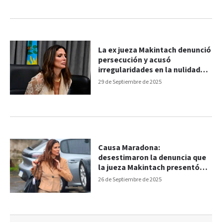
La ex jueza Makintach denunció
persecución y acusó
irregularidades en la nulidad
del juicio por Maradona
29 de Septiembre de 2025
Causa Maradona:
desestimaron la denuncia que
la jueza Makintach presentó
contra los fiscales
26 de Septiembre de 2025