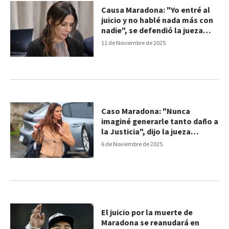
Causa Maradona: "Yo entré al
juicio y no hablé nada más con
nadie", se defendió la jueza
Makintach
11 de Noviembre de 2025
Caso Maradona: "Nunca
imaginé generarle tanto daño a
la Justicia", dijo la jueza
Makintach
6 de Noviembre de 2025
El juicio por la muerte de
Maradona se reanudará en