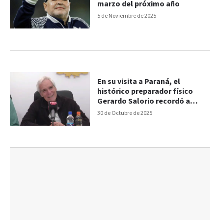
marzo del próximo año
5 de Noviembre de 2025
En su visita a Paraná, el
histórico preparador físico
Gerardo Salorio recordó a
Maradona: "Era extraordinario"
30 de Octubre de 2025