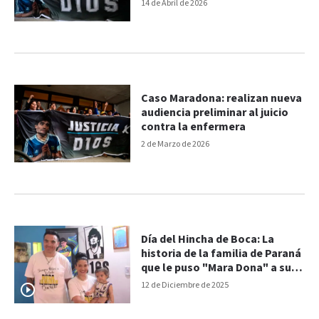
14 de Abril de 2026
Caso Maradona: realizan nueva
audiencia preliminar al juicio
contra la enfermera
2 de Marzo de 2026
Día del Hincha de Boca: La
historia de la familia de Paraná
que le puso "Mara Dona" a su
hija
12 de Diciembre de 2025