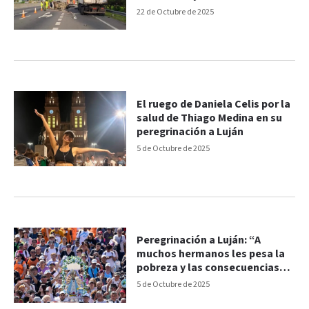
22 de Octubre de 2025
El ruego de Daniela Celis por la
salud de Thiago Medina en su
peregrinación a Luján
5 de Octubre de 2025
Peregrinación a Luján: “A
muchos hermanos les pesa la
pobreza y las consecuencias
del narcotráfico”
5 de Octubre de 2025