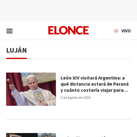
EN VIVO
VIVO
LUJÁN
León XIV visitará Argentina: a
qué distancia estará de Paraná
y cuánto costaría viajar para
verlo
5 de Agosto de 2026