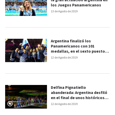
la gran actuación argentina en
los Juegos Panamericanos
13 de Agosto de 2019
Argentina finalizó los
Panamericanos con 101
medallas, en el sexto puesto
del medallero
12 de Agosto de 2019
Delfina Pignatiello
abanderada: Argentina desfiló
en el final de unos históricos
Juegos Panamericanos
12 de Agosto de 2019