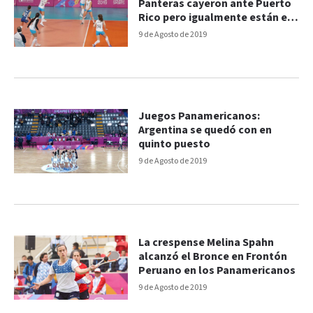
Panteras cayeron ante Puerto
Rico pero igualmente están en
la Semi
9 de Agosto de 2019
Juegos Panamericanos:
Argentina se quedó con en
quinto puesto
9 de Agosto de 2019
La crespense Melina Spahn
alcanzó el Bronce en Frontón
Peruano en los Panamericanos
9 de Agosto de 2019