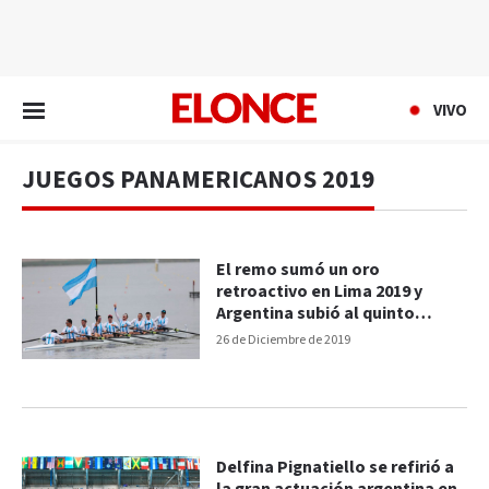
EN VIVO
VIVO
JUEGOS PANAMERICANOS 2019
El remo sumó un oro
retroactivo en Lima 2019 y
Argentina subió al quinto
puesto del medallero
26 de Diciembre de 2019
Delfina Pignatiello se refirió a