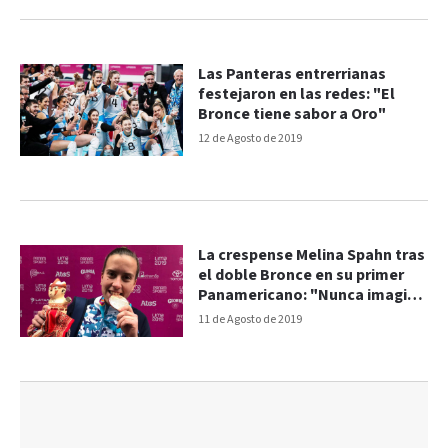
Las Panteras entrerrianas
festejaron en las redes: "El
Bronce tiene sabor a Oro"
12 de Agosto de 2019
La crespense Melina Spahn tras
el doble Bronce en su primer
Panamericano: "Nunca imagine
llegar a esto"
11 de Agosto de 2019