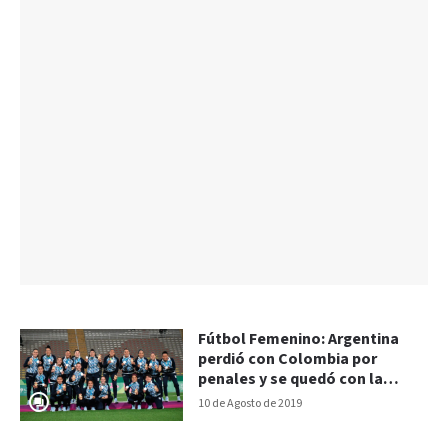
Fútbol Femenino: Argentina
perdió con Colombia por
penales y se quedó con la
medalla de plata
10 de Agosto de 2019