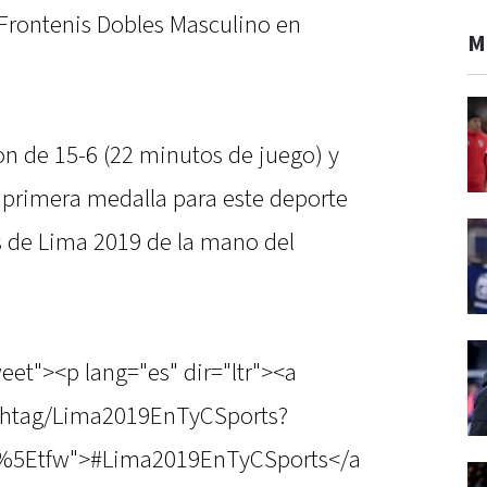
 Frontenis Dobles Masculino en
M
ron de 15-6 (22 minutos de juego) y
la primera medalla para este deporte
 de Lima 2019 de la mano del
eet"><p lang="es" dir="ltr"><a
ashtag/Lima2019EnTyCSports?
c%5Etfw">#Lima2019EnTyCSports</a