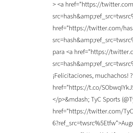
> <a href="https://twitter.co
src=hash&amp;ref_src=twsrc
href="https://twitter.com/ha
src=hash&amp;ref_src=twsrc
para <a href="https://twitte
src=hash&amp;ref_src=twsrc
¡Felicitaciones, muchachos! ?
href="https://t.co/SObwqIYk
</p>&mdash; TyC Sports (@T
href="https://twitter.com/T
6?ref_src=twsrc%5Etfw">Augu