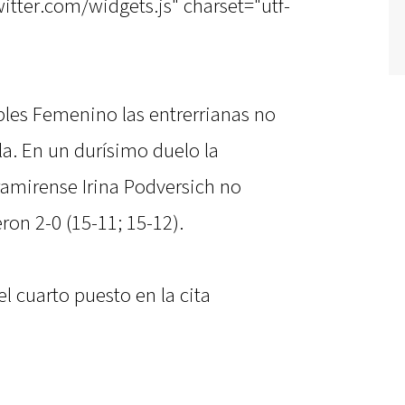
witter.com/widgets.js" charset="utf-
bles Femenino las entrerrianas no
a. En un durísimo duelo la
ramirense Irina Podversich no
ron 2-0 (15-11; 15-12).
l cuarto puesto en la cita