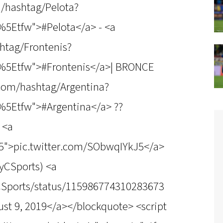
m/hashtag/Pelota?
%5Etfw">#Pelota</a> - <a
shtag/Frontenis?
%5Etfw">#Frontenis</a>| BRONCE
r.com/hashtag/Argentina?
%5Etfw">#Argentina</a> ??
 <a
J5">pic.twitter.com/SObwqIYkJ5</a>
yCSports) <a
yCSports/status/115986774310283673
st 9, 2019</a></blockquote> <script