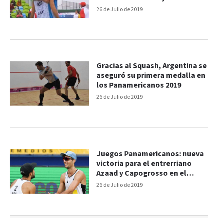
Capogrosso
26 de Julio de 2019
Gracias al Squash, Argentina se
aseguró su primera medalla en
los Panamericanos 2019
26 de Julio de 2019
Juegos Panamericanos: nueva
victoria para el entrerriano
Azaad y Capogrosso en el
Beach Volley
26 de Julio de 2019