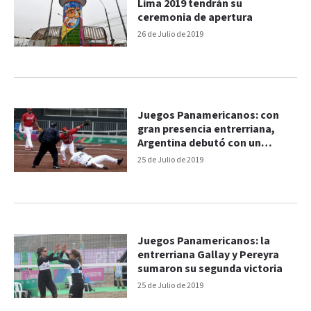
Lima 2019 tendrán su
ceremonia de apertura
26 de Julio de 2019
Juegos Panamericanos: con
gran presencia entrerriana,
Argentina debutó con un
triunfo en Softbol
25 de Julio de 2019
Juegos Panamericanos: la
entrerriana Gallay y Pereyra
sumaron su segunda victoria
25 de Julio de 2019