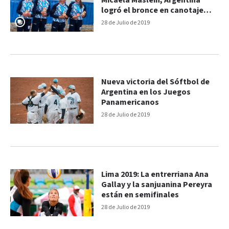
Micaela Maslein, Argentina
logró el bronce en canotaje
femenino
28 de Julio de 2019
Nueva victoria del Sóftbol de
Argentina en los Juegos
Panamericanos
28 de Julio de 2019
Lima 2019: La entrerriana Ana
Gallay y la sanjuanina Pereyra
están en semifinales
28 de Julio de 2019