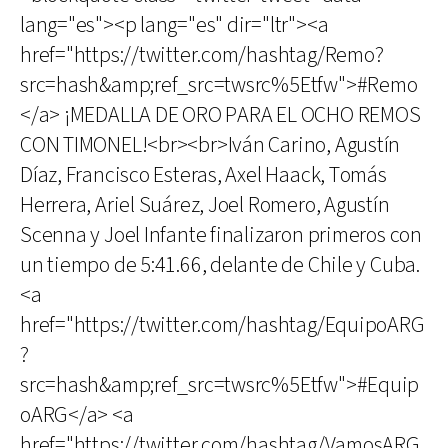
lang="es"><p lang="es" dir="ltr"><a
href="https://twitter.com/hashtag/Remo?
src=hash&amp;ref_src=twsrc%5Etfw">#Remo
</a> ¡MEDALLA DE ORO PARA EL OCHO REMOS
CON TIMONEL!<br><br>Iván Carino, Agustín
Díaz, Francisco Esteras, Axel Haack, Tomás
Herrera, Ariel Suárez, Joel Romero, Agustín
Scenna y Joel Infante finalizaron primeros con
un tiempo de 5:41.66, delante de Chile y Cuba.
<a
href="https://twitter.com/hashtag/EquipoARG
?
src=hash&amp;ref_src=twsrc%5Etfw">#Equip
oARG</a> <a
href="https://twitter.com/hashtag/VamosARG