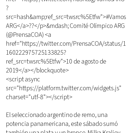
?
src=hash&amp;ref_src=twsrc%5Etfw">#Vamos
ARG</a>??</p>&mdash; Comité Olímpico ARG
(@PrensaCOA) <a
href="https://twitter.com/PrensaCOA/status/1
160222975725133825?
ref_src=twsrc%5Etfw">10 de agosto de
2019</a></blockquote>
<script async
src="https://platform.twitter.com/widgets.js"
charset="utf-8"></script>
El seleccionado argentino de remo, una
potencia panamericana, este sábado sumó
también una plata y un bronce. Milka Kraljev