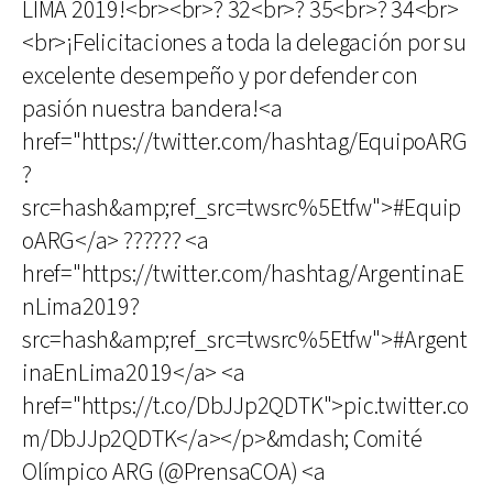
LIMA 2019!<br><br>? 32<br>? 35<br>? 34<br>
<br>¡Felicitaciones a toda la delegación por su
excelente desempeño y por defender con
pasión nuestra bandera!<a
href="https://twitter.com/hashtag/EquipoARG
?
src=hash&amp;ref_src=twsrc%5Etfw">#Equip
oARG</a> ?????? <a
href="https://twitter.com/hashtag/ArgentinaE
nLima2019?
src=hash&amp;ref_src=twsrc%5Etfw">#Argent
inaEnLima2019</a> <a
href="https://t.co/DbJJp2QDTK">pic.twitter.co
m/DbJJp2QDTK</a></p>&mdash; Comité
Olímpico ARG (@PrensaCOA) <a