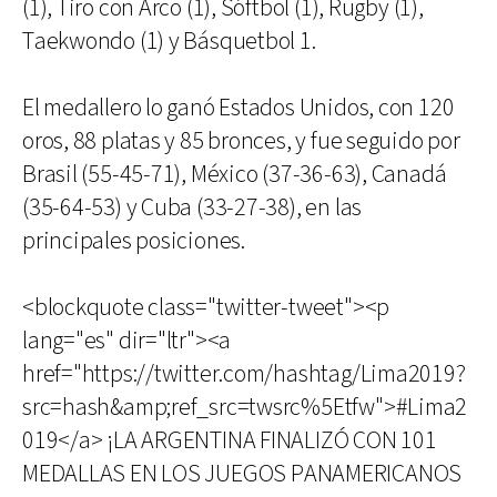
(1), Tiro con Arco (1), Sóftbol (1), Rugby (1),
Taekwondo (1) y Básquetbol 1.
El medallero lo ganó Estados Unidos, con 120
oros, 88 platas y 85 bronces, y fue seguido por
Brasil (55-45-71), México (37-36-63), Canadá
(35-64-53) y Cuba (33-27-38), en las
principales posiciones.
<blockquote class="twitter-tweet"><p
lang="es" dir="ltr"><a
href="https://twitter.com/hashtag/Lima2019?
src=hash&amp;ref_src=twsrc%5Etfw">#Lima2
019</a> ¡LA ARGENTINA FINALIZÓ CON 101
MEDALLAS EN LOS JUEGOS PANAMERICANOS