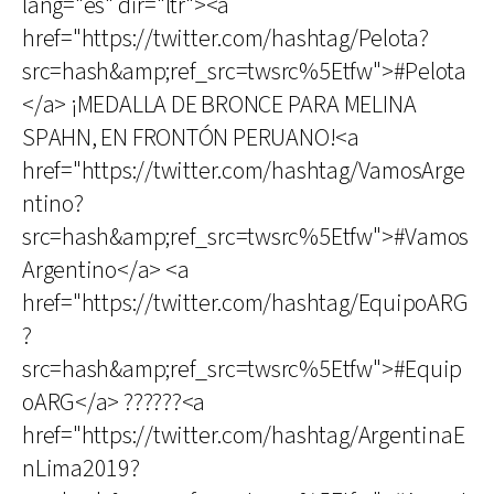
lang="es" dir="ltr"><a
href="https://twitter.com/hashtag/Pelota?
src=hash&amp;ref_src=twsrc%5Etfw">#Pelota
</a> ¡MEDALLA DE BRONCE PARA MELINA
SPAHN, EN FRONTÓN PERUANO!<a
href="https://twitter.com/hashtag/VamosArge
ntino?
src=hash&amp;ref_src=twsrc%5Etfw">#Vamos
Argentino</a> <a
href="https://twitter.com/hashtag/EquipoARG
?
src=hash&amp;ref_src=twsrc%5Etfw">#Equip
oARG</a> ??????<a
href="https://twitter.com/hashtag/ArgentinaE
nLima2019?