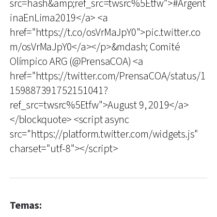
src=hash&amp;ref_src=twsrc%5Etfw">#Argent
inaEnLima2019</a> <a
href="https://t.co/osVrMaJpY0">pic.twitter.co
m/osVrMaJpY0</a></p>&mdash; Comité
Olímpico ARG (@PrensaCOA) <a
href="https://twitter.com/PrensaCOA/status/1
159887391752151041?
ref_src=twsrc%5Etfw">August 9, 2019</a>
</blockquote> <script async
src="https://platform.twitter.com/widgets.js"
charset="utf-8"></script>
Temas: