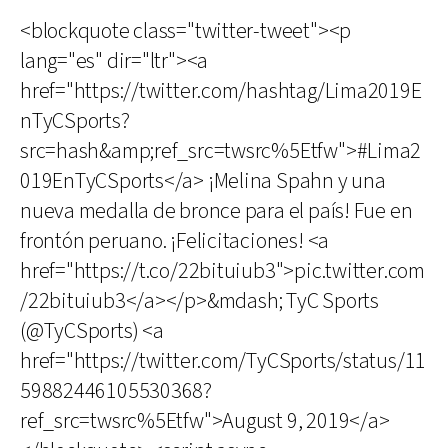
<blockquote class="twitter-tweet"><p
lang="es" dir="ltr"><a
href="https://twitter.com/hashtag/Lima2019E
nTyCSports?
src=hash&amp;ref_src=twsrc%5Etfw">#Lima2
019EnTyCSports</a> ¡Melina Spahn y una
nueva medalla de bronce para el país! Fue en
frontón peruano. ¡Felicitaciones! <a
href="https://t.co/22bituiub3">pic.twitter.com
/22bituiub3</a></p>&mdash; TyC Sports
(@TyCSports) <a
href="https://twitter.com/TyCSports/status/11
59882446105530368?
ref_src=twsrc%5Etfw">August 9, 2019</a>