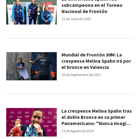
subcampeona en el Torneo
Nacional de Frontón
11 de Julio de 2023
Mundial de Frontón 30M: La
crespense Melina Spahn irá por
el bronce en Valencia
16 de Septiembre de 2021
La crespense Melina Spahn tras
el doble Bronce en su primer
Panamericano: "Nunca imagine
llegar a esto"
11 de Agosto de 2019