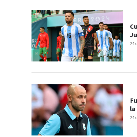
Cu
Ju
24 
Fu
la
24 