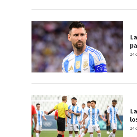
La
pa
24 
La
lo
24 