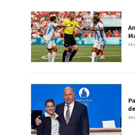
An
Ma
24 
Pa
de
24 