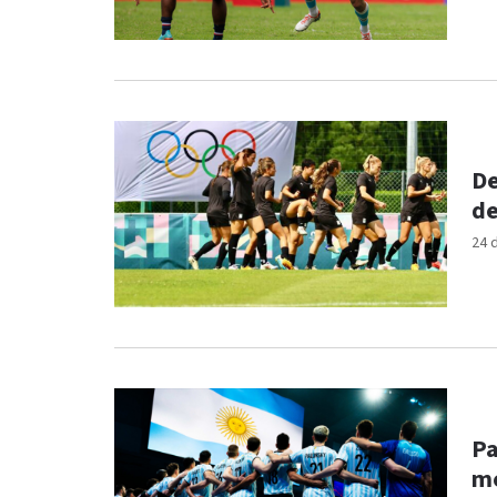
De
de
24 
Pa
me