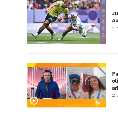
Ju
Au
25 
Pa
ol
a
25 