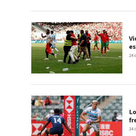
Vi
es
24 
Lo
fr
24 