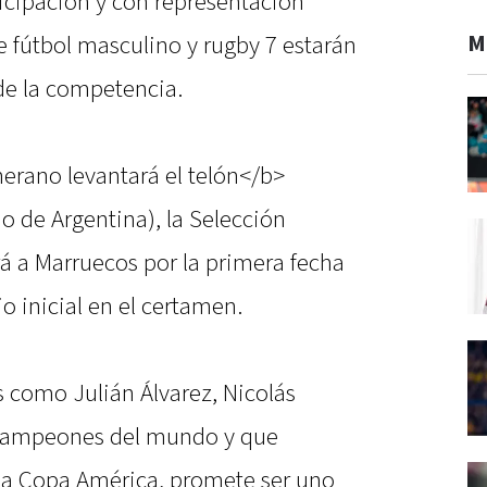
icipación y con representación
M
e fútbol masculino y rugby 7 estarán
 de la competencia.
erano levantará el telón</b>
io de Argentina), la Selección
á a Marruecos por la primera fecha
io inicial en el certamen.
s como Julián Álvarez, Nicolás
 campeones del mundo y que
la Copa América, promete ser uno