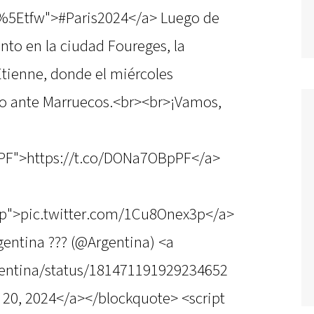
%5Etfw">#Paris2024</a> Luego de
nto en la ciudad Foureges, la
Etienne, donde el miércoles
co ante Marruecos.<br><br>¡Vamos,
pPF">https://t.co/DONa7OBpPF</a>
3p">pic.twitter.com/1Cu8Onex3p</a>
entina ??? (@Argentina) <a
rgentina/status/181471191929234652
 20, 2024</a></blockquote> <script