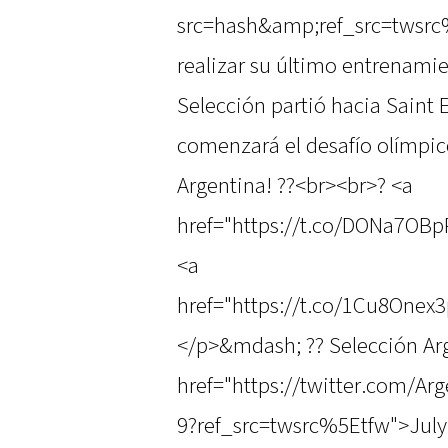
src=hash&amp;ref_src=twsrc
realizar su último entrenamie
Selección partió hacia Saint 
comenzará el desafío olímpi
Argentina! ??<br><br>? <a
href="https://t.co/DONa7OB
<a
href="https://t.co/1Cu8Onex
</p>&mdash; ?? Selección Arg
href="https://twitter.com/A
9?ref_src=twsrc%5Etfw">July