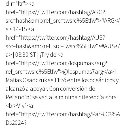
dir="ltr"><a
href="https://twitter.com/hashtag/ARG?
src=hash&amp;ref_src=twsrc%5Etfw">#ARG</
a> 14-15 <a
href="https://twitter.com/hashtag/AUS?
src=hash&amp;ref_src=twsrc%5Etfw">#AUS</
a> | 03:30 ST | ¡Try de <a
href="https://twitter.com/lospumas7arg?
ref_src=twsrc%5Etfw">@lospumas7arg</a>!
Matías Osadczuk se filtró entre los oceánicos y
alcanzó a apoyar. Con conversión de
Pellandini se van a la mínima diferencia.<br>
<br>Viví <a
href="https://twitter.com/hashtag/Par%C3%A
Ds2024?