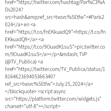
href="https://twitter.com/hashtag/Par%C3%A
Ds2024?
src=hash&amp;ref_src=twsrc%5Etfw">#París2
024</a> en <a
href="https://t.co/fnEKkuadQ9">https://t.co/fn
EKkuadQ9</a> <a
href="https://t.co/9OuadK1suS">pic.twitter.co
m/9OuadK1suS</a></p>&mdash; TVP
(@TV_Publica) <a
href="https://twitter.com/TV_Publica/status/1
816462169405366340?
ref_src=twsrc%5Etfw">July 25, 2024</a>
</blockquote> <script async
src="https://platform.twitter.com/widgets.js"
charset="utf-8"></script>