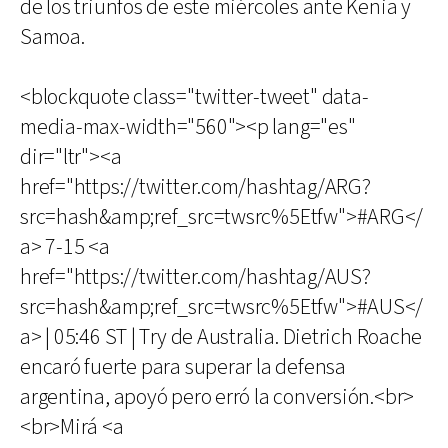
de los triunfos de este miércoles ante Kenia y
Samoa.
<blockquote class="twitter-tweet" data-
media-max-width="560"><p lang="es"
dir="ltr"><a
href="https://twitter.com/hashtag/ARG?
src=hash&amp;ref_src=twsrc%5Etfw">#ARG</
a> 7-15 <a
href="https://twitter.com/hashtag/AUS?
src=hash&amp;ref_src=twsrc%5Etfw">#AUS</
a> | 05:46 ST | Try de Australia. Dietrich Roache
encaró fuerte para superar la defensa
argentina, apoyó pero erró la conversión.<br>
<br>Mirá <a