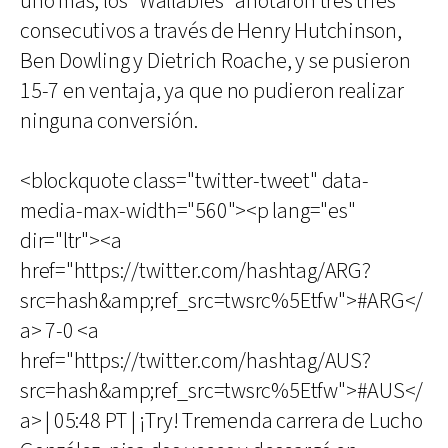
uno más, los "Wallabies" anotaron tres tries
consecutivos a través de Henry Hutchinson,
Ben Dowling y Dietrich Roache, y se pusieron
15-7 en ventaja, ya que no pudieron realizar
ninguna conversión.
<blockquote class="twitter-tweet" data-
media-max-width="560"><p lang="es"
dir="ltr"><a
href="https://twitter.com/hashtag/ARG?
src=hash&amp;ref_src=twsrc%5Etfw">#ARG</
a> 7-0 <a
href="https://twitter.com/hashtag/AUS?
src=hash&amp;ref_src=twsrc%5Etfw">#AUS</
a> | 05:48 PT | ¡Try! Tremenda carrera de Lucho