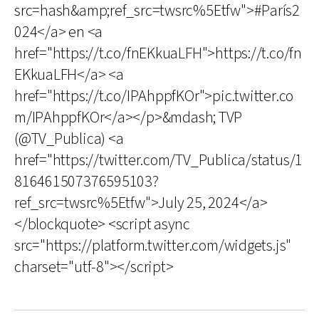
src=hash&amp;ref_src=twsrc%5Etfw">#París2
024</a> en <a
href="https://t.co/fnEKkuaLFH">https://t.co/fn
EKkuaLFH</a> <a
href="https://t.co/IPAhppfKOr">pic.twitter.co
m/IPAhppfKOr</a></p>&mdash; TVP
(@TV_Publica) <a
href="https://twitter.com/TV_Publica/status/1
816461507376595103?
ref_src=twsrc%5Etfw">July 25, 2024</a>
</blockquote> <script async
src="https://platform.twitter.com/widgets.js"
charset="utf-8"></script>