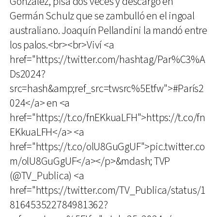
González, pisa dos veces y descargó en
Germán Schulz que se zambulló en el ingoal
australiano. Joaquín Pellandini la mandó entre
los palos.<br><br>Viví <a
href="https://twitter.com/hashtag/Par%C3%A
Ds2024?
src=hash&amp;ref_src=twsrc%5Etfw">#París2
024</a> en <a
href="https://t.co/fnEKkuaLFH">https://t.co/fn
EKkuaLFH</a> <a
href="https://t.co/olU8GuGgUF">pic.twitter.co
m/olU8GuGgUF</a></p>&mdash; TVP
(@TV_Publica) <a
href="https://twitter.com/TV_Publica/status/1
816453522784981362?