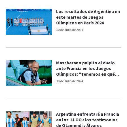
Los resultados de Argentina en
este martes de Juegos
Olímpicos en París 2024
30 de Julio de 2024
Mascherano palpito el duelo
ante Francia en los Juegos
Olímpicos: "Tenemos en qué
creer"
30 de Julio de 2024
Argentina enfrentará a Francia
en los JJ.OO.: los testimonios
de Otamendi y Álvarez