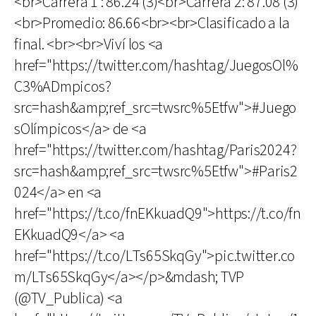
<br>Carrera 1 : 86.24 (3)<br>Carrera 2: 87.08 (3)
<br>Promedio: 86.66<br><br>Clasificado a la
final. <br><br>Viví los <a
href="https://twitter.com/hashtag/JuegosOl%
C3%ADmpicos?
src=hash&amp;ref_src=twsrc%5Etfw">#Juego
sOlímpicos</a> de <a
href="https://twitter.com/hashtag/Paris2024?
src=hash&amp;ref_src=twsrc%5Etfw">#Paris2
024</a> en <a
href="https://t.co/fnEKkuadQ9">https://t.co/fn
EKkuadQ9</a> <a
href="https://t.co/LTs65SkqGy">pic.twitter.co
m/LTs65SkqGy</a></p>&mdash; TVP
(@TV_Publica) <a