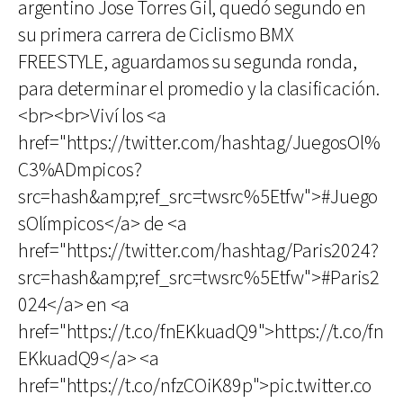
argentino Jose Torres Gil, quedó segundo en
su primera carrera de Ciclismo BMX
FREESTYLE, aguardamos su segunda ronda,
para determinar el promedio y la clasificación.
<br><br>Viví los <a
href="https://twitter.com/hashtag/JuegosOl%
C3%ADmpicos?
src=hash&amp;ref_src=twsrc%5Etfw">#Juego
sOlímpicos</a> de <a
href="https://twitter.com/hashtag/Paris2024?
src=hash&amp;ref_src=twsrc%5Etfw">#Paris2
024</a> en <a
href="https://t.co/fnEKkuadQ9">https://t.co/fn
EKkuadQ9</a> <a
href="https://t.co/nfzCOiK89p">pic.twitter.co