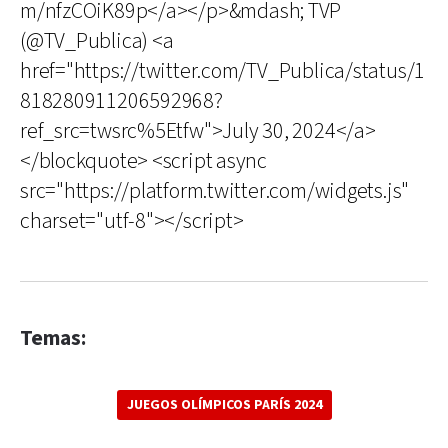
m/nfzCOiK89p</a></p>&mdash; TVP
(@TV_Publica) <a
href="https://twitter.com/TV_Publica/status/1
818280911206592968?
ref_src=twsrc%5Etfw">July 30, 2024</a>
</blockquote> <script async
src="https://platform.twitter.com/widgets.js"
charset="utf-8"></script>
Temas:
JUEGOS OLÍMPICOS PARÍS 2024