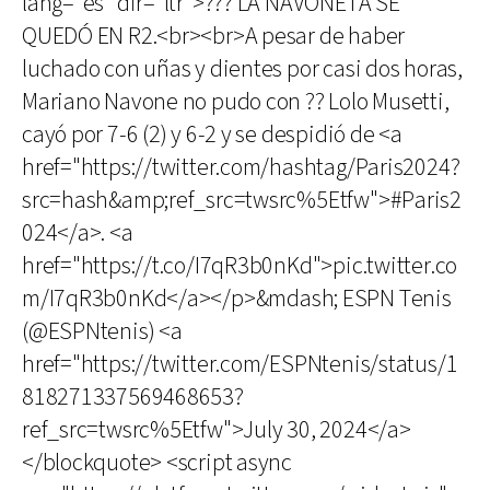
lang="es" dir="ltr">??? LA NAVONETA SE
QUEDÓ EN R2.<br><br>A pesar de haber
luchado con uñas y dientes por casi dos horas,
Mariano Navone no pudo con ?? Lolo Musetti,
cayó por 7-6 (2) y 6-2 y se despidió de <a
href="https://twitter.com/hashtag/Paris2024?
src=hash&amp;ref_src=twsrc%5Etfw">#Paris2
024</a>. <a
href="https://t.co/I7qR3b0nKd">pic.twitter.co
m/I7qR3b0nKd</a></p>&mdash; ESPN Tenis
(@ESPNtenis) <a
href="https://twitter.com/ESPNtenis/status/1
818271337569468653?
ref_src=twsrc%5Etfw">July 30, 2024</a>
</blockquote> <script async