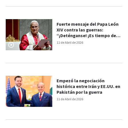
Fuerte mensaje del Papa León
XIV contra las guerras:
“¡Deténganse! ¡Es tiempo de
paz!”
11 de Abril de 2026
Empezó la negociación
histórica entre Irán y EE.UU. en
Pakistán por la guerra
11 de Abril de 2026