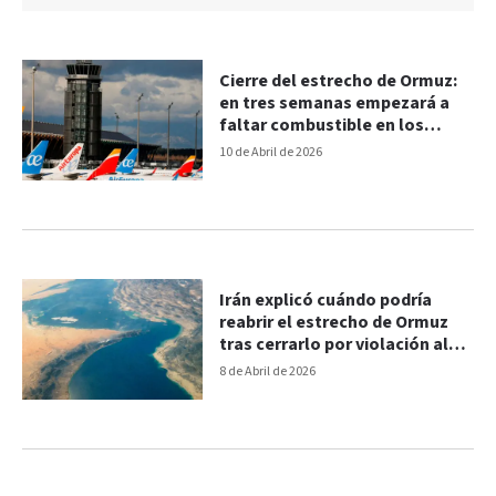
Cierre del estrecho de Ormuz:
en tres semanas empezará a
faltar combustible en los
aeropuertos europeos
10 de Abril de 2026
Irán explicó cuándo podría
reabrir el estrecho de Ormuz
tras cerrarlo por violación al
alto el fuego
8 de Abril de 2026