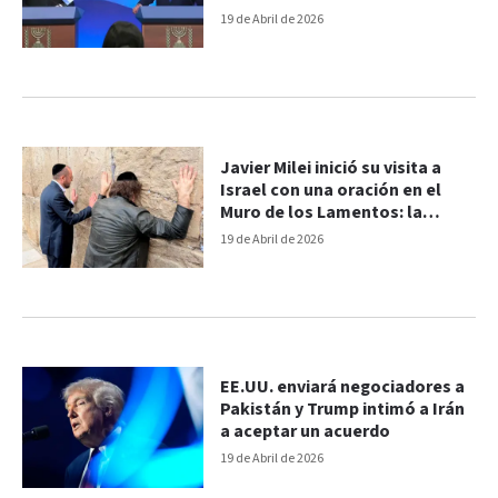
19 de Abril de 2026
Javier Milei inició su visita a
Israel con una oración en el
Muro de los Lamentos: la
agenda completa
19 de Abril de 2026
EE.UU. enviará negociadores a
Pakistán y Trump intimó a Irán
a aceptar un acuerdo
19 de Abril de 2026