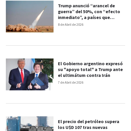
Trump anunció “arancel de
guerra” del 50%, con “efecto
inmediato”, a países que
suministren armas a Irán
8 de Abril de 2026
El Gobierno argentino expresó
su "apoyo total" a Trump ante
el ultimátum contra Irán
7 de Abril de 2026
El precio del petróleo supera
los U$D 107 tras nuevas