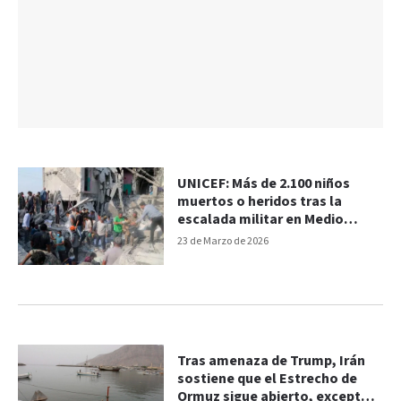
UNICEF: Más de 2.100 niños
muertos o heridos tras la
escalada militar en Medio
Oriente
23 de Marzo de 2026
Tras amenaza de Trump, Irán
sostiene que el Estrecho de
Ormuz sigue abierto, excepto