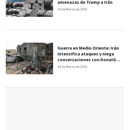
amenazas de Trump a Irán
30 de Marzo de 2026
Guerra en Medio Oriente: Irán
intensifica ataques y niega
conversaciones con Donald
Trump
24 de Marzo de 2026