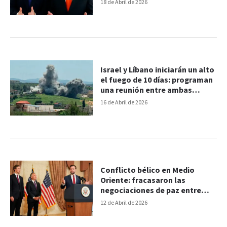
país
18 de Abril de 2026
Israel y Líbano iniciarán un alto
el fuego de 10 días: programan
una reunión entre ambas
partes
16 de Abril de 2026
Conflicto bélico en Medio
Oriente: fracasaron las
negociaciones de paz entre
EE.UU. e Irán
12 de Abril de 2026