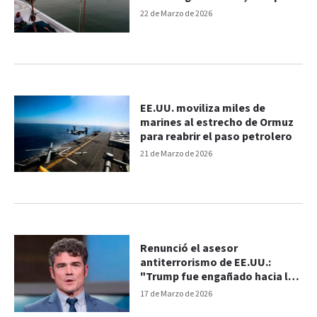
para EE.UU. e Israel
22 de Marzo de 2026
EE.UU. moviliza miles de
marines al estrecho de Ormuz
para reabrir el paso petrolero
21 de Marzo de 2026
Renunció el asesor
antiterrorismo de EE.UU.:
"Trump fue engañado hacia la
guerra en Irán", dijo Kent
17 de Marzo de 2026