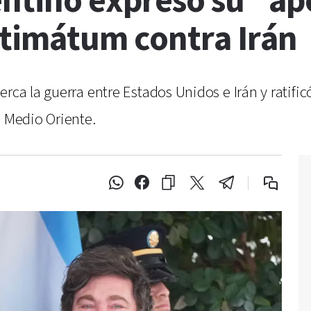
ntino expresó su "ap
ltimátum contra Irán
erca la guerra entre Estados Unidos e Irán y rati
n Medio Oriente.