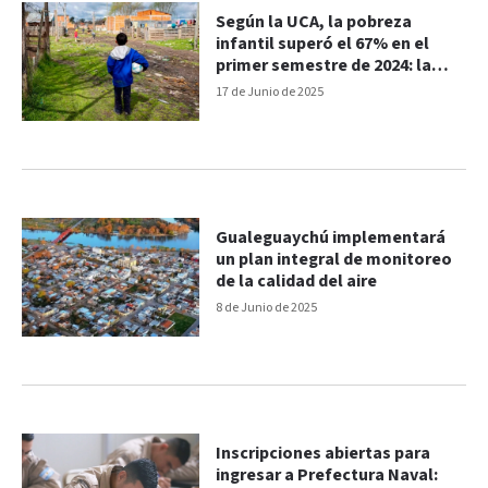
Según la UCA, la pobreza
infantil superó el 67% en el
primer semestre de 2024: la
más alta desde el 2001
17 de Junio de 2025
Gualeguaychú implementará
un plan integral de monitoreo
de la calidad del aire
8 de Junio de 2025
Inscripciones abiertas para
ingresar a Prefectura Naval: