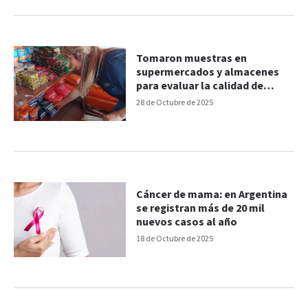
Tomaron muestras en
supermercados y almacenes
para evaluar la calidad de
yodación de la sal
28 de Octubre de 2025
Cáncer de mama: en Argentina
se registran más de 20 mil
nuevos casos al año
18 de Octubre de 2025