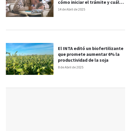
cómo iniciar el trámite y cuáles
son los requisitos
14 de Abril de 2025
El INTA editó un biofertilizante
que promete aumentar 6% la
productividad de la soja
8 de Abril de 2025