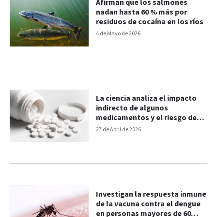
Afirman que los salmones
nadan hasta 60 % más por
residuos de cocaína en los ríos
4 de Mayo de 2026
La ciencia analiza el impacto
indirecto de algunos
medicamentos y el riesgo de
demencia
27 de Abril de 2026
Investigan la respuesta inmune
de la vacuna contra el dengue
en personas mayores de 60