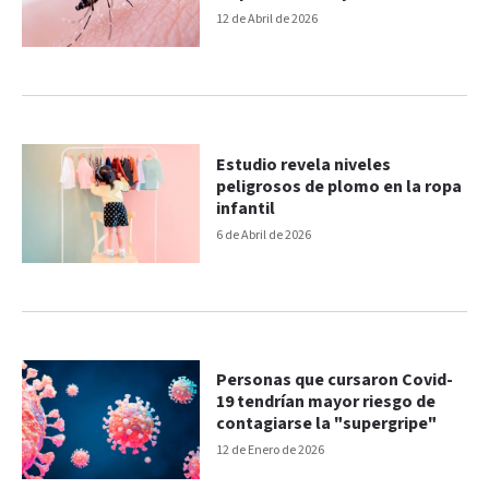
años
12 de Abril de 2026
Estudio revela niveles
peligrosos de plomo en la ropa
infantil
6 de Abril de 2026
Personas que cursaron Covid-
19 tendrían mayor riesgo de
contagiarse la "supergripe"
12 de Enero de 2026