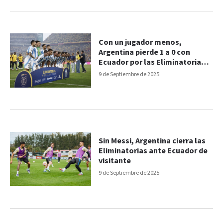
Con un jugador menos,
Argentina pierde 1 a 0 con
Ecuador por las Eliminatorias
Sudamericanas
9 de Septiembre de 2025
Sin Messi, Argentina cierra las
Eliminatorias ante Ecuador de
visitante
9 de Septiembre de 2025