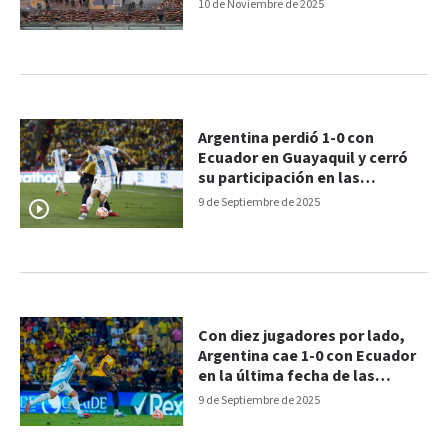
10 de Noviembre de 2025
Argentina perdió 1-0 con
Ecuador en Guayaquil y cerró
su participación en las
Eliminatorias
9 de Septiembre de 2025
Con diez jugadores por lado,
Argentina cae 1-0 con Ecuador
en la última fecha de las
Eliminatorias
9 de Septiembre de 2025