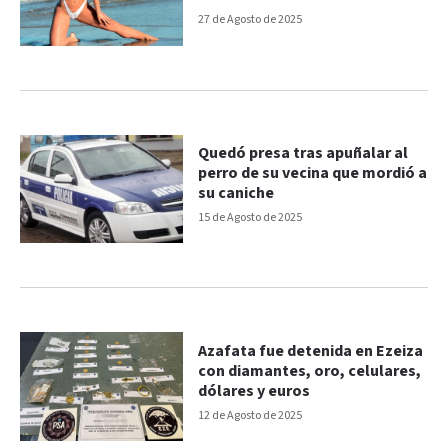
personas
27 de Agosto de 2025
Quedó presa tras apuñalar al
perro de su vecina que mordió a
su caniche
15 de Agosto de 2025
Azafata fue detenida en Ezeiza
con diamantes, oro, celulares,
dólares y euros
12 de Agosto de 2025