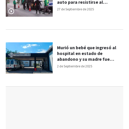
auto para resistirse al
secuestro del mismo: fue
27 de Septiembre de 2025
detenida
Murió un bebé que ingresó al
hospital en estado de
abandono y su madre fue
detenida
2 de Septiembre de 2025