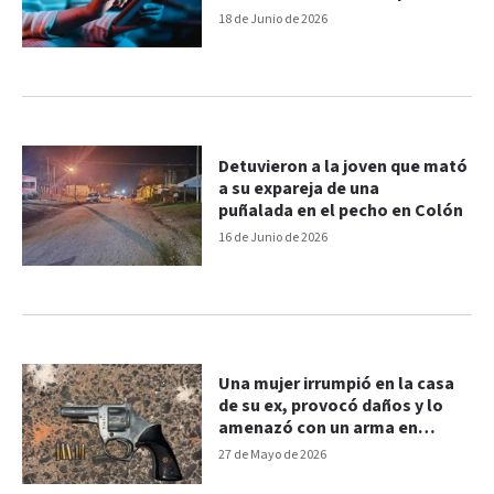
detenida
18 de Junio de 2026
Detuvieron a la joven que mató
a su expareja de una
puñalada en el pecho en Colón
16 de Junio de 2026
Una mujer irrumpió en la casa
de su ex, provocó daños y lo
amenazó con un arma en
Paraná
27 de Mayo de 2026