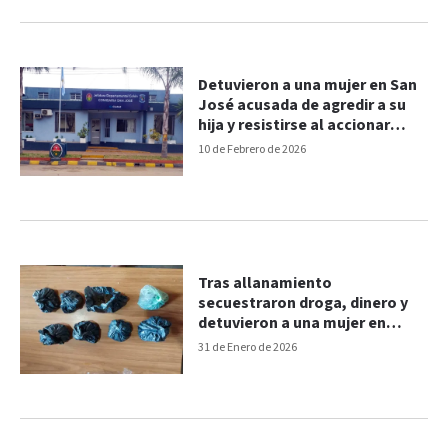
Detuvieron a una mujer en San
José acusada de agredir a su
hija y resistirse al accionar
policial
10 de Febrero de 2026
Tras allanamiento
secuestraron droga, dinero y
detuvieron a una mujer en
Villaguay
31 de Enero de 2026