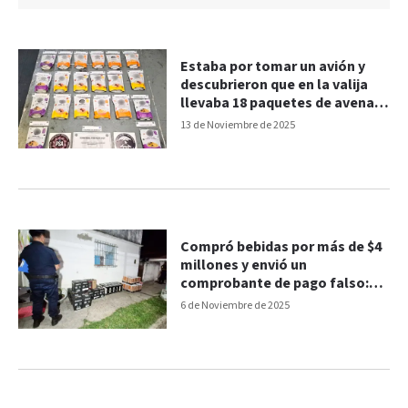
Estaba por tomar un avión y
descubrieron que en la valija
llevaba 18 paquetes de avena
cargados de cocaína
13 de Noviembre de 2025
Compró bebidas por más de $4
millones y envió un
comprobante de pago falso:
una mujer detenida
6 de Noviembre de 2025