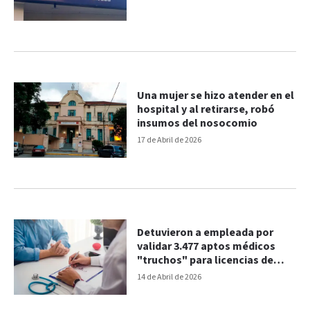
Una mujer se hizo atender en el
hospital y al retirarse, robó
insumos del nosocomio
17 de Abril de 2026
Detuvieron a empleada por
validar 3.477 aptos médicos
"truchos" para licencias de
conducir
14 de Abril de 2026