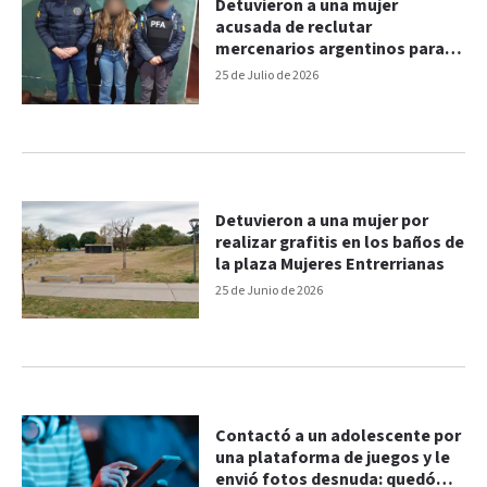
Detuvieron a una mujer
acusada de reclutar
mercenarios argentinos para
combatir en Ucrania
25 de Julio de 2026
Detuvieron a una mujer por
realizar grafitis en los baños de
la plaza Mujeres Entrerrianas
25 de Junio de 2026
Contactó a un adolescente por
una plataforma de juegos y le
envió fotos desnuda: quedó