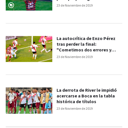
23 de Noviembre de 2019
La autocrítica de Enzo Pérez
tras perder la final:
"Cometimos dos errores y
perdimos"
23 de Noviembre de 2019
La derrota de River le impidió
acercarse a Boca en la tabla
histórica de títulos
23 de Noviembre de 2019