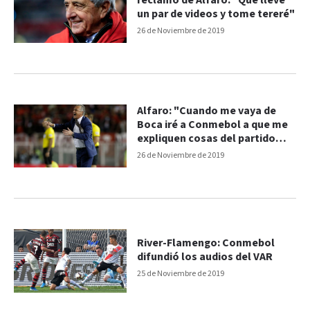
reclamo de Alfaro: "Que lleve
un par de videos y tome tereré"
26 de Noviembre de 2019
Alfaro: "Cuando me vaya de
Boca iré a Conmebol a que me
expliquen cosas del partido
con River"
26 de Noviembre de 2019
River-Flamengo: Conmebol
difundió los audios del VAR
25 de Noviembre de 2019